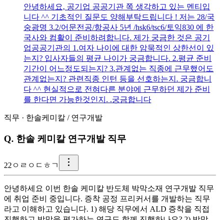
안녕하세요, 공기업 공공기관 쪽 생각하고 있는 멘티입
니다 ^^ 기초적인 질문도 양해부탁드립니다 ! 저는 28/국
숭광명 3.2/어문전공/항공사 5년 /hsk6/tsc6/토익830 에 한
국사와 컴활이 준비하려합니다. 제가 궁금한 것은 공기
업공공기관의 1.여자 나이에 대한 암묵적인 상한선이 있
는지? 입사자들의 평균 나이가 궁금합니다. 2.평균 준비
기간이 어느정도되는지? 3.관계없는 직종에 근무했어도
관계없는지? 관련직종 인턴 등을 선호하는지. 궁금합니
다 ^^ 현실적으로 전혀다른 분야에 근무하던 제가 준비
를 한다면 가능한것인지. .궁금합니다
직무
·
한솔케미칼
/
연구개발
Q.
한솔 케미칼 연구개발 직무
2
2ㅇㄹㅇㄷㅎㄱ
안녕하세요 이번 한솔 케미칼 반도체 박막소재 연구개발 직무
에 취업 준비 중입니다. 증착 공정 프리커서를 개발하는 직무
라고 이해하고 있습니다. 1) 해당 직무에서 ALD 증착을 직접
진행하고 박막을 평가하는 연구도 함께 진행하나요? 2) 박막