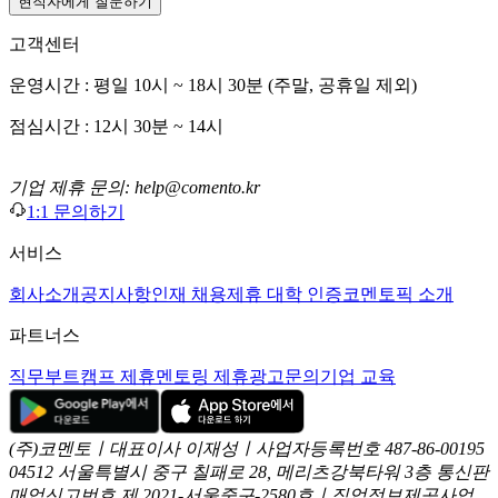
현직자에게 질문하기
고객센터
운영시간 : 평일 10시 ~ 18시 30분 (주말, 공휴일 제외)
점심시간 : 12시 30분 ~ 14시
기업 제휴 문의: help@comento.kr
1:1 문의하기
서비스
회사소개
공지사항
인재 채용
제휴 대학 인증
코멘토픽 소개
파트너스
직무부트캠프 제휴
멘토링 제휴
광고문의
기업 교육
(주)코멘토ㅣ대표이사 이재성ㅣ사업자등록번호 487-86-00195
04512 서울특별시 중구 칠패로 28, 메리츠강북타워 3층
통신판
매업신고번호 제 2021-서울중구-2580호ㅣ직업정보제공사업