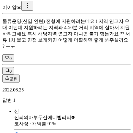
이
이얍oo
물류운영(신입-인턴) 전형에 지원하려는데요 ! 지역 연고자 우
대 이던데 지원하려는 지역과 4-50분 거리 지역에 살아서 지원
하려고해요 혹시 해당지역 연고자 아니면 붙기 힘든가요 ?? 서
류 1차 붙고 면접 보게되면 어떻게 어필하면 좋게 봐주실까요
? ㅜㅜ
0
0
공유
2022.06.25
답변
1
신
신뢰의마부
두산에너빌리티
코사장
∙ 채택률
91
%