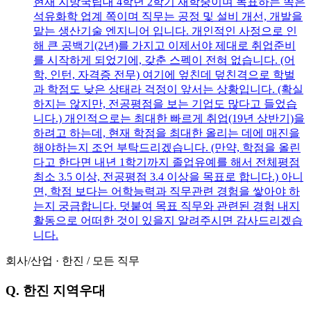
현재 지방국립대 4학년 2학기 재학중이며 목표하는 쪽은
석유화학 업계 쪽이며 직무는 공정 및 설비 개선, 개발을
맡는 생산기술 엔지니어 입니다. 개인적인 사정으로 인
해 큰 공백기(2년)를 가지고 이제서야 제대로 취업준비
를 시작하게 되었기에, 갖춘 스펙이 전혀 없습니다. (어
학, 인턴, 자격증 전무) 여기에 엎친데 덮친격으로 학벌
과 학점도 낮은 상태라 걱정이 앞서는 상황입니다. (확실
하지는 않지만, 전공평점을 보는 기업도 많다고 들었습
니다.) 개인적으로는 최대한 빠르게 취업(19년 상반기)을
하려고 하는데, 현재 학점을 최대한 올리는 데에 매진을
해야하는지 조언 부탁드리겠습니다. (만약, 학점을 올린
다고 한다면 내년 1학기까지 졸업유예를 해서 전체평점
최소 3.5 이상, 전공평점 3.4 이상을 목표로 합니다.) 아니
면, 학점 보다는 어학능력과 직무관련 경험을 쌓아야 하
는지 궁금합니다. 덧붙여 목표 직무와 관련된 경험 내지
활동으로 어떠한 것이 있을지 알려주시면 감사드리겠습
니다.
회사/산업
·
한진
/
모든 직무
Q.
한진 지역우대