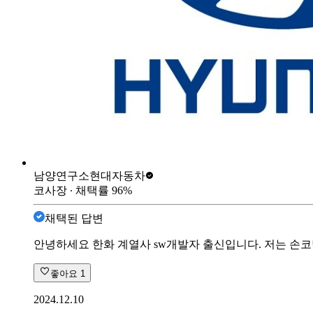
남양연구소
현대자동차
코사장
∙ 채택률
96
%
채택된 답변
안녕하세요 한화 계열사 sw개발자 출신입니다. 저는 손코딩
좋아요
1
2024.12.10