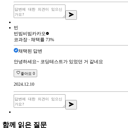
빈
빈빔비빔
카카오
코과장
∙ 채택률
73
%
채택된 답변
안녕하세요~ 코딩테스트가 있었던 거 같네요
좋아요
0
2024.12.10
함께 읽은 질문