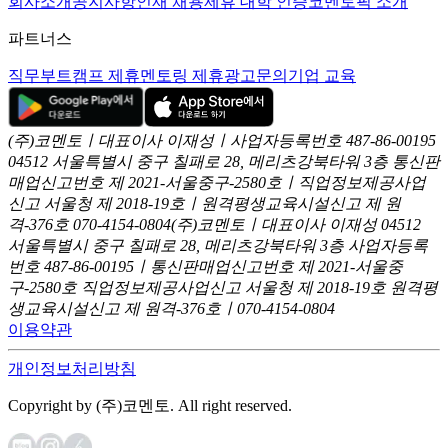
회사소개
공지사항
인재 채용
제휴 대학 인증
코멘토픽 소개
파트너스
직무부트캠프 제휴
멘토링 제휴
광고문의
기업 교육
(주)코멘토ㅣ대표이사 이재성ㅣ사업자등록번호 487-86-00195
04512 서울특별시 중구 칠패로 28, 메리츠강북타워 3층
통신판
매업신고번호 제 2021-서울중구-2580호ㅣ직업정보제공사업
신고
서울청 제 2018-19호ㅣ원격평생교육시설신고 제 원
격-376호
070-4154-0804
(주)코멘토ㅣ대표이사 이재성
04512
서울특별시 중구 칠패로 28, 메리츠강북타워 3층
사업자등록
번호 487-86-00195ㅣ통신판매업신고번호 제 2021-서울중
구-2580호
직업정보제공사업신고 서울청 제 2018-19호
원격평
생교육시설신고 제 원격-376호ㅣ070-4154-0804
이용약관
개인정보처리방침
Copyright by (주)코멘토. All right reserved.