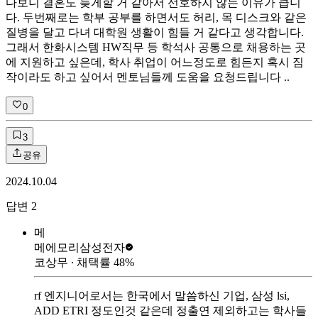
다보니 결혼도 늦게할 거 같아서 선호하지 않는 이유가 큽니
다. 두번째로는 학부 공부를 하면서도 허리, 목 디스크와 같은
질병을 달고 다녀 대학원 생활이 힘들 거 같다고 생각합니다.
그래서 한화시스템 HW직무 등 학석사 공통으로 채용하는 곳
에 지원하고 싶은데, 학사 취업이 어느정도로 힘든지 혹시 짐
작이라도 하고 싶어서 멘토님들께 도움을 요청드립니다 ..
0
3
공유
2024.10.04
답변
2
메
메에모리
삼성전자
코상무
∙ 채택률
48
%
rf 엔지니어로서는 한국에서 말씀하신 기업, 삼성 lsi,
ADD ETRI 정도인것 같은데 정출연 제외하고는 학사들