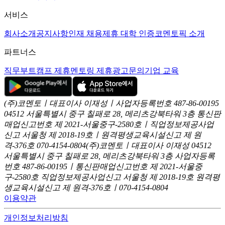
서비스
회사소개
공지사항
인재 채용
제휴 대학 인증
코멘토픽 소개
파트너스
직무부트캠프 제휴
멘토링 제휴
광고문의
기업 교육
(주)코멘토ㅣ대표이사 이재성ㅣ사업자등록번호 487-86-00195
04512 서울특별시 중구 칠패로 28, 메리츠강북타워 3층
통신판
매업신고번호 제 2021-서울중구-2580호ㅣ직업정보제공사업
신고
서울청 제 2018-19호ㅣ원격평생교육시설신고 제 원
격-376호
070-4154-0804
(주)코멘토ㅣ대표이사 이재성
04512
서울특별시 중구 칠패로 28, 메리츠강북타워 3층
사업자등록
번호 487-86-00195ㅣ통신판매업신고번호 제 2021-서울중
구-2580호
직업정보제공사업신고 서울청 제 2018-19호
원격평
생교육시설신고 제 원격-376호ㅣ070-4154-0804
이용약관
개인정보처리방침