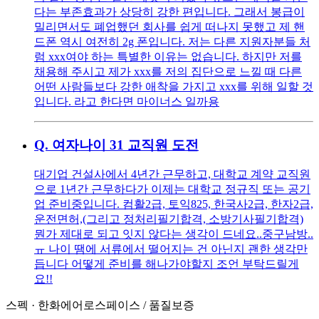
다는 부존효과가 상당히 강한 편입니다. 그래서 봉급이
밀리면서도 폐업했던 회사를 쉽게 떠나지 못했고 제 핸
드폰 역시 여전히 2g 폰입니다. 저는 다른 지원자분들 처
럼 xxx여야 하는 특별한 이유는 없습니다. 하지만 저를
채용해 주시고 제가 xxx를 저의 집단으로 느낄 때 다른
어떤 사람들보다 강한 애착을 가지고 xxx를 위해 일할 것
입니다. 라고 한다면 마이너스 일까용
Q.
여자나이 31 교직원 도전
대기업 건설사에서 4년간 근무하고, 대학교 계약 교직원
으로 1년간 근무하다가 이제는 대학교 정규직 또는 공기
업 준비중입니다. 컴활2급, 토익825, 한국사2급, 한자2급,
운전면허,(그리고 정처리필기합격, 소방기사필기합격)
뭔가 제대로 되고 잇지 않다는 생각이 드네요..중구남방..
ㅠ 나이 땜에 서류에서 떨어지는 건 아닌지 괜한 생각만
듭니다 어떻게 준비를 해나가야할지 조언 부탁드릴게
요!!
스펙
·
한화에어로스페이스
/
품질보증