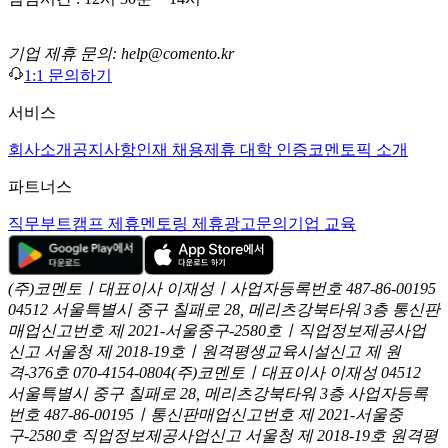
기업 제휴 문의: help@comento.kr
1:1 문의하기
서비스
회사소개
공지사항
인재 채용
제휴 대학 인증
코멘토픽 소개
파트너스
직무부트캠프 제휴
멘토링 제휴
광고문의
기업 교육
(주)코멘토ㅣ대표이사 이재성ㅣ사업자등록번호 487-86-00195
04512 서울특별시 중구 칠패로 28, 메리츠강북타워 3층
통신판
매업신고번호 제 2021-서울중구-2580호ㅣ직업정보제공사업
신고
서울청 제 2018-19호ㅣ원격평생교육시설신고 제 원
격-376호
070-4154-0804
(주)코멘토ㅣ대표이사 이재성
04512
서울특별시 중구 칠패로 28, 메리츠강북타워 3층
사업자등록
번호 487-86-00195ㅣ통신판매업신고번호 제 2021-서울중
구-2580호
직업정보제공사업신고 서울청 제 2018-19호
원격평