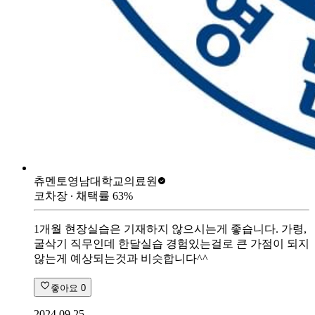
츄멘토
영남대학교의료원
코차장
∙ 채택률
63
%
1개월 현장실습은 기재하지 않으시는게 좋습니다. 가령,
굴삭기 직무인데 한달실습 경험있는걸로 큰 가점이 되지
않는게 예상되는것과 비슷합니다^^
좋아요
0
2024.09.25