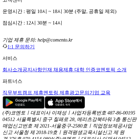
운영시간 : 평일 10시 ~ 18시 30분 (주말, 공휴일 제외)
점심시간 : 12시 30분 ~ 14시
기업 제휴 문의: help@comento.kr
1:1 문의하기
서비스
회사소개
공지사항
인재 채용
제휴 대학 인증
코멘토픽 소개
파트너스
직무부트캠프 제휴
멘토링 제휴
광고문의
기업 교육
(주)코멘토ㅣ대표이사 이재성ㅣ사업자등록번호 487-86-00195
04512 서울특별시 중구 칠패로 28, 메리츠강북타워 3층
통신판
매업신고번호 제 2021-서울중구-2580호ㅣ직업정보제공사업
신고
서울청 제 2018-19호ㅣ원격평생교육시설신고 제 원
격-376호
070-4154-0804
(주)코멘토ㅣ대표이사 이재성
04512