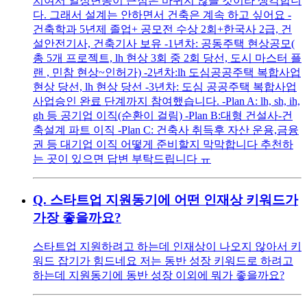
치여서 일정변동이 큰점은 바뀌지 않을 것이라 생각합니
다. 그래서 설계는 안하면서 건축은 계속 하고 싶어요 -
건축학과 5년제 졸업+ 공모전 수상 2회+한국사 2급, 건
설안전기사, 건축기사 보유 -1년차: 공동주택 현상공모(
총 5개 프로젝트, lh 현상 3회 중 2회 당선, 도시 마스터 플
랜 , 민참 현상~인허가) -2년차:lh 도심공공주택 복합사업
현상 당선, lh 현상 당선 -3년차: 도심 공공주택 복합사업
사업승인 완료 단계까지 참여했습니다. -Plan A: lh, sh, ih,
gh 등 공기업 이직(순환이 걸림) -Plan B:대형 건설사-건
축설계 파트 이직 -Plan C: 건축사 취득후 자산 운용,금융
권 등 대기업 이직 어떻게 준비할지 막막합니다 추천하
는 곳이 있으면 답변 부탁드립니다 ㅠ
Q.
스타트업 지원동기에 어떤 인재상 키워드가
가장 좋을까요?
스타트업 지원하려고 하는데 인재상이 나오지 않아서 키
워드 잡기가 힘드네요 저는 동반 성장 키워드로 하려고
하는데 지원동기에 동반 성장 이외에 뭐가 좋을까요?