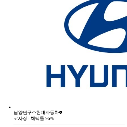
남양연구소
현대자동차
코사장
∙ 채택률
96
%