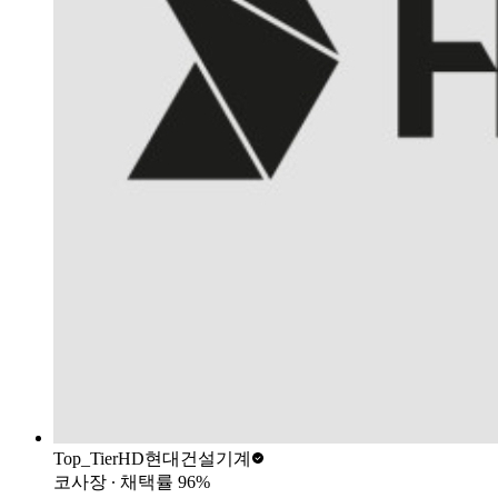
Top_Tier
HD현대건설기계
코사장
∙ 채택률
96
%