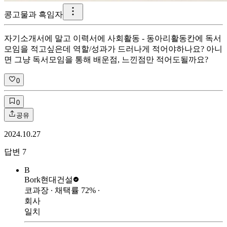
콩고물과 흑임자
자기소개서에 말고 이력서에 사회활동 - 동아리활동칸에 독서
모임을 적고싶은데 역할/성과가 드러나게 적어야하나요? 아니
면 그냥 독서모임을 통해 배운점, 느낀점만 적어도될까요?
0
0
공유
2024.10.27
답변
7
B
Bork
현대건설
코과장
∙ 채택률
72
%
∙
회사
일치