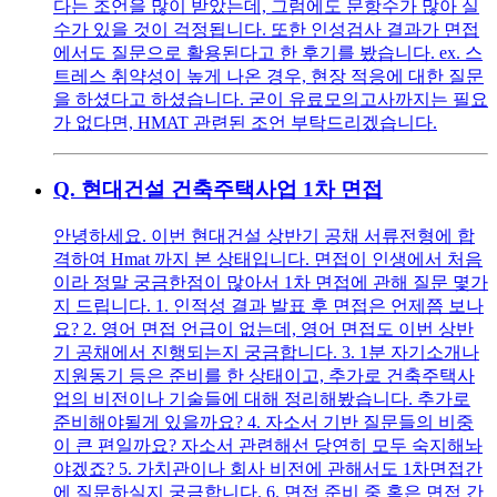
다는 조언을 많이 받았는데, 그럼에도 문항수가 많아 실
수가 있을 것이 걱정됩니다. 또한 인성검사 결과가 면접
에서도 질문으로 활용된다고 한 후기를 봤습니다. ex. 스
트레스 취약성이 높게 나온 경우, 현장 적응에 대한 질문
을 하셨다고 하셨습니다. 굳이 유료모의고사까지는 필요
가 없다면, HMAT 관련된 조언 부탁드리겠습니다.
Q.
현대건설 건축주택사업 1차 면접
안녕하세요. 이번 현대건설 상반기 공채 서류전형에 합
격하여 Hmat 까지 본 상태입니다. 면접이 인생에서 처음
이라 정말 궁금한점이 많아서 1차 면접에 관해 질문 몇가
지 드립니다. 1. 인적성 결과 발표 후 면접은 언제쯤 보나
요? 2. 영어 면접 언급이 없는데, 영어 면접도 이번 상반
기 공채에서 진행되는지 궁금합니다. 3. 1분 자기소개나
지원동기 등은 준비를 한 상태이고, 추가로 건축주택사
업의 비전이나 기술들에 대해 정리해봤습니다. 추가로
준비해야될게 있을까요? 4. 자소서 기반 질문들의 비중
이 큰 편일까요? 자소서 관련해선 당연히 모두 숙지해놔
야겠죠? 5. 가치관이나 회사 비전에 관해서도 1차면접간
에 질문하실지 궁금합니다. 6. 면접 준비 중 혹은 면접 간