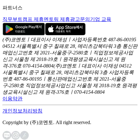
파트너스
직무부트캠프 제휴
멘토링 제휴
광고문의
기업 교육
(주)코멘토ㅣ대표이사 이재성ㅣ사업자등록번호 487-86-00195
04512 서울특별시 중구 칠패로 28, 메리츠강북타워 3층
통신판
매업신고번호 제 2021-서울중구-2580호ㅣ직업정보제공사업
신고
서울청 제 2018-19호ㅣ원격평생교육시설신고 제 원
격-376호
070-4154-0804
(주)코멘토ㅣ대표이사 이재성
04512
서울특별시 중구 칠패로 28, 메리츠강북타워 3층
사업자등록
번호 487-86-00195ㅣ통신판매업신고번호 제 2021-서울중
구-2580호
직업정보제공사업신고 서울청 제 2018-19호
원격평
생교육시설신고 제 원격-376호ㅣ070-4154-0804
이용약관
개인정보처리방침
Copyright by (주)코멘토. All right reserved.