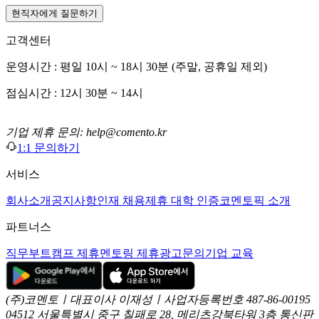
현직자에게 질문하기
고객센터
운영시간 : 평일 10시 ~ 18시 30분 (주말, 공휴일 제외)
점심시간 : 12시 30분 ~ 14시
기업 제휴 문의: help@comento.kr
1:1 문의하기
서비스
회사소개
공지사항
인재 채용
제휴 대학 인증
코멘토픽 소개
파트너스
직무부트캠프 제휴
멘토링 제휴
광고문의
기업 교육
(주)코멘토ㅣ대표이사 이재성ㅣ사업자등록번호 487-86-00195
04512 서울특별시 중구 칠패로 28, 메리츠강북타워 3층
통신판