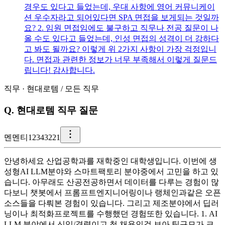
경우도 있다고 들었는데, 우대 사항에 영어 커뮤니케이
션 우수자라고 되어있다면 SPA 면접을 보게되는 것일까
요? 2. 임원 면접임에도 불구하고 직무나 전공 질문이 나
올 수도 있다고 들었는데, 인성 면접의 성격이 더 강하다
고 봐도 될까요? 이렇게 위 2가지 사항이 가장 걱정입니
다. 면접과 관련한 정보가 너무 부족해서 이렇게 질문드
립니다! 감사합니다.
직무
·
현대로템
/
모든 직무
Q.
현대로템 직무 질문
멘
멘티12343221
안녕하세요 산업공학과를 재학중인 대학생입니다. 이번에 생
성형AI LLM분야와 스마트팩토리 분야중에서 고민을 하고 있
습니다. 아무래도 산공전공하면서 데이터를 다루는 경험이 많
다보니 챗봇에서 프롬프트엔지니어링이나 랭체인과같은 오픈
소스들을 다뤄본 경험이 있습니다. 그리고 제조분야에서 딥러
닝이나 최적화프로젝트를 수행했던 경험또한 있습니다. 1. AI
LLM 분야에서 신입/경력이고 첫 채용인걸 보아 팀규모가 크