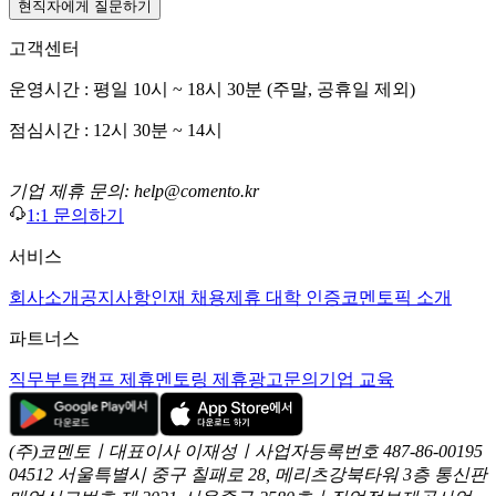
현직자에게 질문하기
고객센터
운영시간 : 평일 10시 ~ 18시 30분 (주말, 공휴일 제외)
점심시간 : 12시 30분 ~ 14시
기업 제휴 문의: help@comento.kr
1:1 문의하기
서비스
회사소개
공지사항
인재 채용
제휴 대학 인증
코멘토픽 소개
파트너스
직무부트캠프 제휴
멘토링 제휴
광고문의
기업 교육
(주)코멘토ㅣ대표이사 이재성ㅣ사업자등록번호 487-86-00195
04512 서울특별시 중구 칠패로 28, 메리츠강북타워 3층
통신판