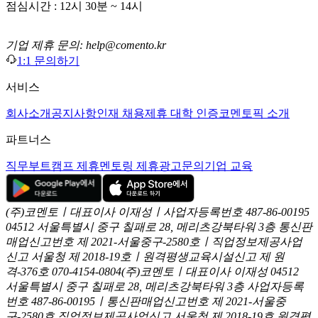
점심시간 : 12시 30분 ~ 14시
기업 제휴 문의: help@comento.kr
1:1 문의하기
서비스
회사소개
공지사항
인재 채용
제휴 대학 인증
코멘토픽 소개
파트너스
직무부트캠프 제휴
멘토링 제휴
광고문의
기업 교육
(주)코멘토ㅣ대표이사 이재성ㅣ사업자등록번호 487-86-00195
04512 서울특별시 중구 칠패로 28, 메리츠강북타워 3층
통신판
매업신고번호 제 2021-서울중구-2580호ㅣ직업정보제공사업
신고
서울청 제 2018-19호ㅣ원격평생교육시설신고 제 원
격-376호
070-4154-0804
(주)코멘토ㅣ대표이사 이재성
04512
서울특별시 중구 칠패로 28, 메리츠강북타워 3층
사업자등록
번호 487-86-00195ㅣ통신판매업신고번호 제 2021-서울중
구-2580호
직업정보제공사업신고 서울청 제 2018-19호
원격평