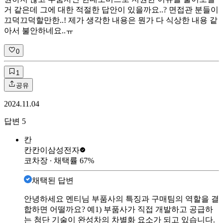
거 같은데 그에 대한 적절한 답안이 있을까요..? 면접관 분들이
끄덕끄덕할만한..! 제가 생각한 내용은 뭔가 다 식상한 내용 같
아서 불안하네요..ㅠ
0
1
공유
2024.11.04
답변
5
칸
칸칸이
삼성전자
코차장
∙ 채택률
67
%
채택된 답변
안녕하세요 멘티님 부품사의 특징과 구매팀의 역할을 결
합하면 어떨까요? 예1) 부품사가 직접 개발하고 공급하
는 첨단 기술이 완성차의 차별화 요소가 되고 있습니다.