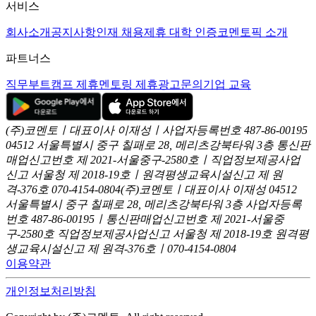
서비스
회사소개
공지사항
인재 채용
제휴 대학 인증
코멘토픽 소개
파트너스
직무부트캠프 제휴
멘토링 제휴
광고문의
기업 교육
(주)코멘토ㅣ대표이사 이재성ㅣ사업자등록번호 487-86-00195
04512 서울특별시 중구 칠패로 28, 메리츠강북타워 3층
통신판
매업신고번호 제 2021-서울중구-2580호ㅣ직업정보제공사업
신고
서울청 제 2018-19호ㅣ원격평생교육시설신고 제 원
격-376호
070-4154-0804
(주)코멘토ㅣ대표이사 이재성
04512
서울특별시 중구 칠패로 28, 메리츠강북타워 3층
사업자등록
번호 487-86-00195ㅣ통신판매업신고번호 제 2021-서울중
구-2580호
직업정보제공사업신고 서울청 제 2018-19호
원격평
생교육시설신고 제 원격-376호ㅣ070-4154-0804
이용약관
개인정보처리방침