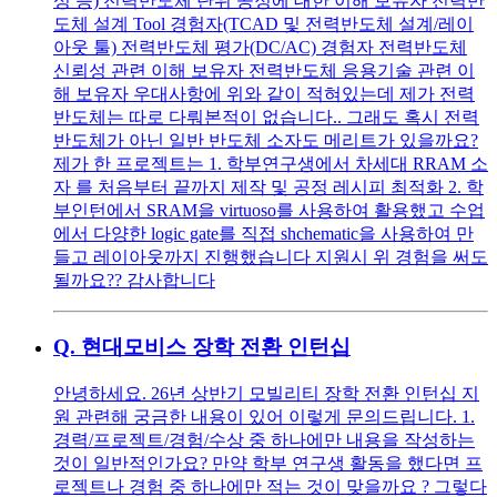
성 등) 전력반도체 단위 공정에 대한 이해 보유자 전력반
도체 설계 Tool 경험자(TCAD 및 전력반도체 설계/레이
아웃 툴) 전력반도체 평가(DC/AC) 경험자 전력반도체
신뢰성 관련 이해 보유자 전력반도체 응용기술 관련 이
해 보유자 우대사항에 위와 같이 적혀있는데 제가 전력
반도체는 따로 다뤄본적이 없습니다.. 그래도 혹시 전력
반도체가 아닌 일반 반도체 소자도 메리트가 있을까요?
제가 한 프로젝트는 1. 학부연구생에서 차세대 RRAM 소
자 를 처음부터 끝까지 제작 및 공정 레시피 최적화 2. 학
부인턴에서 SRAM을 virtuoso를 사용하여 활용했고 수업
에서 다양한 logic gate를 직접 shchematic을 사용하여 만
들고 레이아웃까지 진행했습니다 지원시 위 경험을 써도
될까요?? 감사합니다
Q.
현대모비스 장학 전환 인턴십
안녕하세요. 26년 상반기 모빌리티 장학 전환 인턴십 지
원 관련해 궁금한 내용이 있어 이렇게 문의드립니다. 1.
경력/프로젝트/경험/수상 중 하나에만 내용을 작성하는
것이 일반적인가요? 만약 학부 연구생 활동을 했다면 프
로젝트나 경험 중 하나에만 적는 것이 맞을까요 ? 그렇다