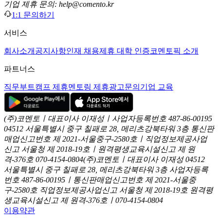
기업 제휴 문의: help@comento.kr
1:1 문의하기
서비스
회사소개
공지사항
인재 채용
제휴 대학 인증
코멘토픽 소개
파트너스
직무부트캠프 제휴
멘토링 제휴
광고문의
기업 교육
(주)코멘토ㅣ대표이사 이재성ㅣ사업자등록번호 487-86-00195
04512 서울특별시 중구 칠패로 28, 메리츠강북타워 3층
통신판
매업신고번호 제 2021-서울중구-2580호ㅣ직업정보제공사업
신고
서울청 제 2018-19호ㅣ원격평생교육시설신고 제 원
격-376호
070-4154-0804
(주)코멘토ㅣ대표이사 이재성
04512
서울특별시 중구 칠패로 28, 메리츠강북타워 3층
사업자등록
번호 487-86-00195ㅣ통신판매업신고번호 제 2021-서울중
구-2580호
직업정보제공사업신고 서울청 제 2018-19호
원격평
생교육시설신고 제 원격-376호ㅣ070-4154-0804
이용약관