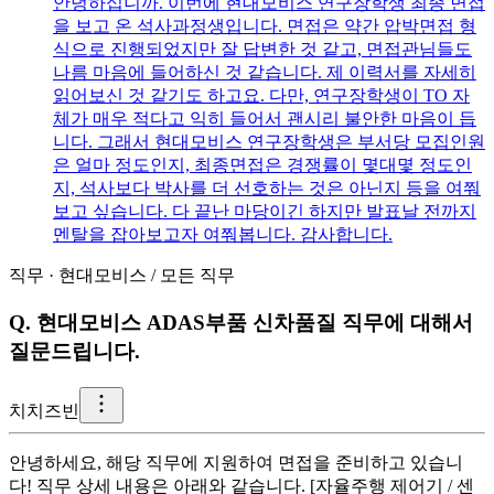
안녕하십니까. 이번에 현대모비스 연구장학생 최종 면접
을 보고 온 석사과정생입니다. 면접은 약간 압박면접 형
식으로 진행되었지만 잘 답변한 것 같고, 면접관님들도
나름 마음에 들어하신 것 같습니다. 제 이력서를 자세히
읽어보신 것 같기도 하고요. 다만, 연구장학생이 TO 자
체가 매우 적다고 익히 들어서 괜시리 불안한 마음이 듭
니다. 그래서 현대모비스 연구장학생은 부서당 모집인원
은 얼마 정도인지, 최종면접은 경쟁률이 몇대몇 정도인
지, 석사보다 박사를 더 선호하는 것은 아닌지 등을 여쭤
보고 싶습니다. 다 끝난 마당이긴 하지만 발표날 전까지
멘탈을 잡아보고자 여쭤봅니다. 감사합니다.
직무
·
현대모비스
/
모든 직무
Q.
현대모비스 ADAS부품 신차품질 직무에 대해서
질문드립니다.
치
치즈빈
안녕하세요, 해당 직무에 지원하여 면접을 준비하고 있습니
다! 직무 상세 내용은 아래와 같습니다. [자율주행 제어기 / 센