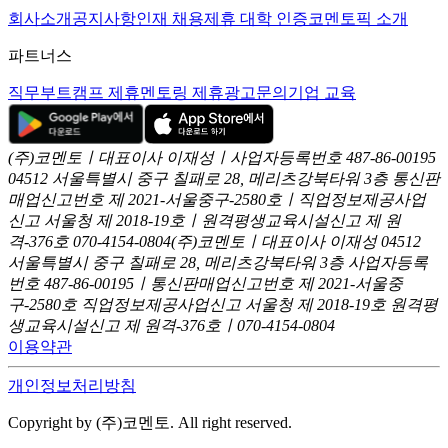
회사소개
공지사항
인재 채용
제휴 대학 인증
코멘토픽 소개
파트너스
직무부트캠프 제휴
멘토링 제휴
광고문의
기업 교육
(주)코멘토ㅣ대표이사 이재성ㅣ사업자등록번호 487-86-00195
04512 서울특별시 중구 칠패로 28, 메리츠강북타워 3층
통신판
매업신고번호 제 2021-서울중구-2580호ㅣ직업정보제공사업
신고
서울청 제 2018-19호ㅣ원격평생교육시설신고 제 원
격-376호
070-4154-0804
(주)코멘토ㅣ대표이사 이재성
04512
서울특별시 중구 칠패로 28, 메리츠강북타워 3층
사업자등록
번호 487-86-00195ㅣ통신판매업신고번호 제 2021-서울중
구-2580호
직업정보제공사업신고 서울청 제 2018-19호
원격평
생교육시설신고 제 원격-376호ㅣ070-4154-0804
이용약관
개인정보처리방침
Copyright by (주)코멘토. All right reserved.