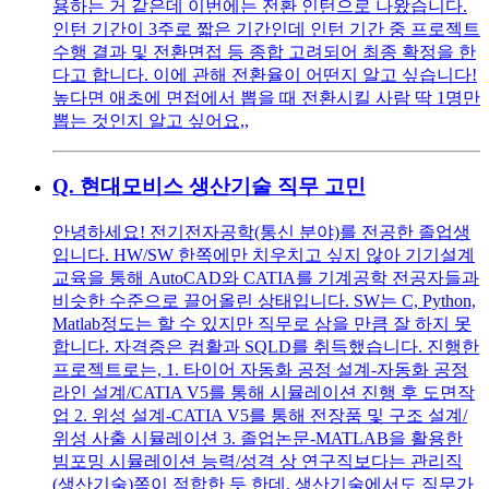
용하는 거 같은데 이번에는 전환 인턴으로 나왔습니다.
인턴 기간이 3주로 짧은 기간인데 인턴 기간 중 프로젝트
수행 결과 및 전환면접 등 종합 고려되어 최종 확정을 한
다고 합니다. 이에 관해 전환율이 어떤지 알고 싶습니다!
높다면 애초에 면접에서 뽑을 때 전환시킬 사람 딱 1명만
뽑는 것인지 알고 싶어요,,
Q.
현대모비스 생산기술 직무 고민
안녕하세요! 전기전자공학(통신 분야)를 전공한 졸업생
입니다. HW/SW 한쪽에만 치우치고 싶지 않아 기기설계
교육을 통해 AutoCAD와 CATIA를 기계공학 전공자들과
비슷한 수준으로 끌어올린 상태입니다. SW는 C, Python,
Matlab정도는 할 수 있지만 직무로 삼을 만큼 잘 하지 못
합니다. 자격증은 컴활과 SQLD를 취득했습니다. 진행한
프로젝트로는, 1. 타이어 자동화 공정 설계-자동화 공정
라인 설계/CATIA V5를 통해 시뮬레이션 진행 후 도면작
업 2. 위성 설계-CATIA V5를 통해 전장품 및 구조 설계/
위성 사출 시뮬레이션 3. 졸업논문-MATLAB을 활용한
빔포밍 시뮬레이션 능력/성격 상 연구직보다는 관리직
(생산기술)쪽이 적합한 듯 한데, 생산기술에서도 직무가