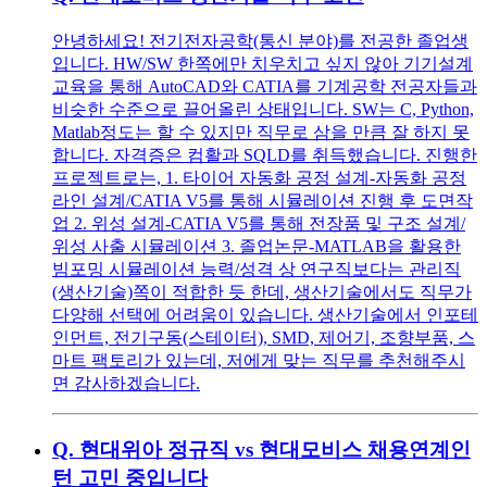
안녕하세요! 전기전자공학(통신 분야)를 전공한 졸업생
입니다. HW/SW 한쪽에만 치우치고 싶지 않아 기기설계
교육을 통해 AutoCAD와 CATIA를 기계공학 전공자들과
비슷한 수준으로 끌어올린 상태입니다. SW는 C, Python,
Matlab정도는 할 수 있지만 직무로 삼을 만큼 잘 하지 못
합니다. 자격증은 컴활과 SQLD를 취득했습니다. 진행한
프로젝트로는, 1. 타이어 자동화 공정 설계-자동화 공정
라인 설계/CATIA V5를 통해 시뮬레이션 진행 후 도면작
업 2. 위성 설계-CATIA V5를 통해 전장품 및 구조 설계/
위성 사출 시뮬레이션 3. 졸업논문-MATLAB을 활용한
빔포밍 시뮬레이션 능력/성격 상 연구직보다는 관리직
(생산기술)쪽이 적합한 듯 한데, 생산기술에서도 직무가
다양해 선택에 어려움이 있습니다. 생산기술에서 인포테
인먼트, 전기구동(스테이터), SMD, 제어기, 조향부품, 스
마트 팩토리가 있는데, 저에게 맞는 직무를 추천해주시
면 감사하겠습니다.
Q.
현대위아 정규직 vs 현대모비스 채용연계인
턴 고민 중입니다