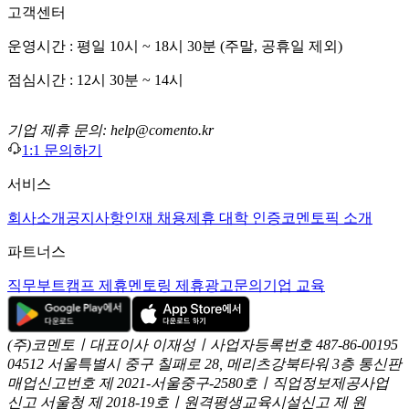
고객센터
운영시간 : 평일 10시 ~ 18시 30분 (주말, 공휴일 제외)
점심시간 : 12시 30분 ~ 14시
기업 제휴 문의: help@comento.kr
1:1 문의하기
서비스
회사소개
공지사항
인재 채용
제휴 대학 인증
코멘토픽 소개
파트너스
직무부트캠프 제휴
멘토링 제휴
광고문의
기업 교육
(주)코멘토ㅣ대표이사 이재성ㅣ사업자등록번호 487-86-00195
04512 서울특별시 중구 칠패로 28, 메리츠강북타워 3층
통신판
매업신고번호 제 2021-서울중구-2580호ㅣ직업정보제공사업
신고
서울청 제 2018-19호ㅣ원격평생교육시설신고 제 원