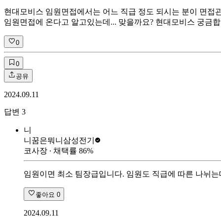
현대모비스 임원면접에서는 어느 직급 정도 되시는 분이 면접관
임원면접에 온다고 알고있는데... 맞을까요? 현대모비스 궁금합
0
0
공유
2024.09.11
답변
3
니
니꿈은뭐니
삼성전기
코사장
∙ 채택률
86
%
임원이면 최소 팀장급입니다. 임원도 직급에 따른 나뉘는데
좋아요
0
2024.09.11