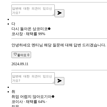
다
다시 돌아온 상
코미코
코사장
∙ 채택률
99
%
안녕하세요 멘티님 해당 질문에 대해 답변 드리겠습니다.
좋아요
0
2024.09.11
취
취업 어렵지 않아요
기아
코이사
∙ 채택률
64
%
∙
직무