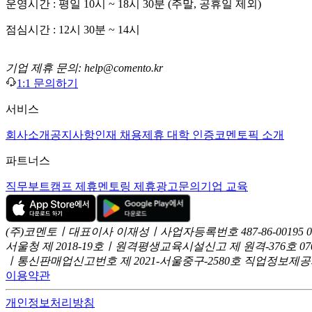
운영시간 : 평일 10시 ~ 18시 30분 (주말, 공휴일 제외)
점심시간 : 12시 30분 ~ 14시
기업 제휴 문의: help@comento.kr
1:1 문의하기
서비스
회사소개
공지사항
인재 채용
제휴 대학 인증
코멘토픽 소개
파트너스
직무부트캠프 제휴
멘토링 제휴
광고문의
기업 교육
(주)코멘토ㅣ대표이사 이재성ㅣ사업자등록번호 487-86-00195
서울청 제 2018-19호ㅣ원격평생교육시설신고 제 원격-376호
07
ㅣ통신판매업신고번호 제 2021-서울중구-2580호
직업정보제공사업
이용약관
개인정보처리방침