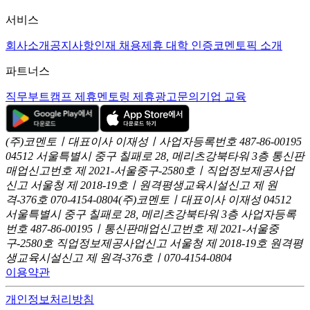
서비스
회사소개
공지사항
인재 채용
제휴 대학 인증
코멘토픽 소개
파트너스
직무부트캠프 제휴
멘토링 제휴
광고문의
기업 교육
(주)코멘토ㅣ대표이사 이재성ㅣ사업자등록번호 487-86-00195
04512 서울특별시 중구 칠패로 28, 메리츠강북타워 3층
통신판
매업신고번호 제 2021-서울중구-2580호ㅣ직업정보제공사업
신고
서울청 제 2018-19호ㅣ원격평생교육시설신고 제 원
격-376호
070-4154-0804
(주)코멘토ㅣ대표이사 이재성
04512
서울특별시 중구 칠패로 28, 메리츠강북타워 3층
사업자등록
번호 487-86-00195ㅣ통신판매업신고번호 제 2021-서울중
구-2580호
직업정보제공사업신고 서울청 제 2018-19호
원격평
생교육시설신고 제 원격-376호ㅣ070-4154-0804
이용약관
개인정보처리방침