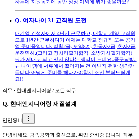
하는데 지원동기에 동반 성장 이외에 뭐가 좋을까요?
Q.
여자나이 31 교직원 도전
대기업 건설사에서 4년간 근무하고, 대학교 계약 교직원
으로 1년간 근무하다가 이제는 대학교 정규직 또는 공기
업 준비중입니다. 컴활2급, 토익825, 한국사2급, 한자2급,
운전면허,(그리고 정처리필기합격, 소방기사필기합격)
뭔가 제대로 되고 잇지 않다는 생각이 드네요..중구남방..
ㅠ 나이 땜에 서류에서 떨어지는 건 아닌지 괜한 생각만
듭니다 어떻게 준비를 해나가야할지 조언 부탁드릴게
요!!
직무
·
현대엔지니어링
/
모든 직무
Q.
현대엔지니어링 재질설계
민
민쨩11
안녕하세요. 금속공학과 출신으로, 취업 준비중 입니다. 직무