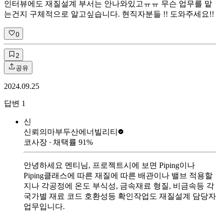
인터뷰에도 재질설계 부서는 안나와있고ㅠㅠ 무슨 업무를 맡
는건지 구체적으로 알고싶습니다. 현직자분들 !! 도와주세요!!
0
2
공유
2024.09.25
답변
1
신
신뢰의마부
두산에너빌리티
코사장
∙ 채택률
91
%
안녕하세요 멘티님, 프로젝트시에 보면 Piping이나
Piping클래스에 따른 재질에 따른 배관이나 밸브 적용할
지나 각공정에 온도 부식성, 금속재료 형질, 비금속등 각
국가별 재료 코드 호환성등 확인작업도 재질설계 담당자
업무입니다.