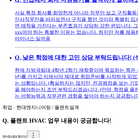
사실 특정 회사를 희망한게 아니라 직무만 보고 구직활동을
인사직무만을 바라보면서 구직을 했던 것이라 특별히 입사를
면 애착을 가진다는 부존효과가 상당히 강한 편입니다. 그
xxx여야 하는 특별한 이유는 없습니다. 하지만 저를 채용해
마이너스 일까용
Q.
낮은 학점에 대한 고민 상담 부탁드립니다! 
현재 지방국립대 4학년 2학기 재학중이며 목표하는 쪽은 
년)를 가지고 이제서야 제대로 취업준비를 시작하게 되었기에
는 상황입니다. (확실하지는 않지만, 전공평점을 보는 기
을 해야하는지 조언 부탁드리겠습니다. (만약, 학점을 올린다
는 어학능력과 직무관련 경험을 쌓아야 하는지 궁금합니다
취업
·
현대엔지니어링
/
플랜트설계
Q.
플랜트 HVAC 업무 내용이 궁금합니다!
말
말랑절미