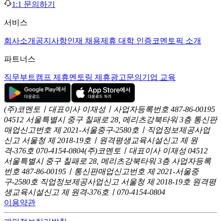
1:1 문의하기
서비스
회사소개
공지사항
인재 채용
제휴 대학 인증
코멘토픽 소개
파트너스
직무부트캠프 제휴
멘토링 제휴
광고문의
기업 교육
(주)코멘토ㅣ대표이사 이재성ㅣ사업자등록번호 487-86-00195
04512 서울특별시 중구 칠패로 28, 메리츠강북타워 3층
통신판
매업신고번호 제 2021-서울중구-2580호ㅣ직업정보제공사업
신고
서울청 제 2018-19호ㅣ원격평생교육시설신고 제 원
격-376호
070-4154-0804
(주)코멘토ㅣ대표이사 이재성
04512
서울특별시 중구 칠패로 28, 메리츠강북타워 3층
사업자등록
번호 487-86-00195ㅣ통신판매업신고번호 제 2021-서울중
구-2580호
직업정보제공사업신고 서울청 제 2018-19호
원격평
생교육시설신고 제 원격-376호ㅣ070-4154-0804
이용약관