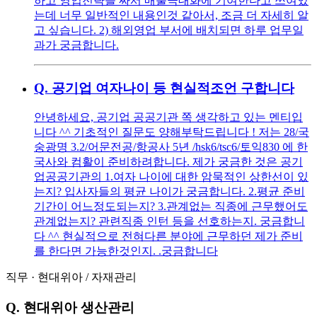
하고 영업전략을 짜서 매출극대화에 기여한다고 쓰여있
는데 너무 일반적인 내용인것 같아서, 조금 더 자세히 알
고 싶습니다. 2) 해외영업 부서에 배치되면 하루 업무일
과가 궁금합니다.
Q.
공기업 여자나이 등 현실적조언 구합니다
안녕하세요, 공기업 공공기관 쪽 생각하고 있는 멘티입
니다 ^^ 기초적인 질문도 양해부탁드립니다 ! 저는 28/국
숭광명 3.2/어문전공/항공사 5년 /hsk6/tsc6/토익830 에 한
국사와 컴활이 준비하려합니다. 제가 궁금한 것은 공기
업공공기관의 1.여자 나이에 대한 암묵적인 상한선이 있
는지? 입사자들의 평균 나이가 궁금합니다. 2.평균 준비
기간이 어느정도되는지? 3.관계없는 직종에 근무했어도
관계없는지? 관련직종 인턴 등을 선호하는지. 궁금합니
다 ^^ 현실적으로 전혀다른 분야에 근무하던 제가 준비
를 한다면 가능한것인지. .궁금합니다
직무
·
현대위아
/
자재관리
Q.
현대위아 생산관리