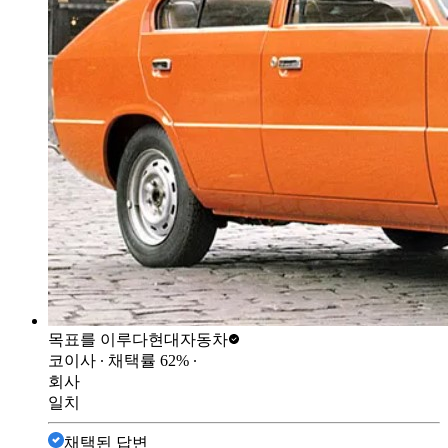
목표를 이루다
현대자동차
코이사
∙ 채택률
62
%
∙
회사
일치
채택된 답변