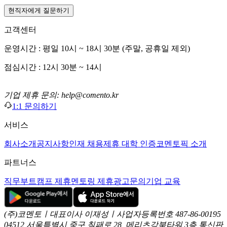
현직자에게 질문하기
고객센터
운영시간 : 평일 10시 ~ 18시 30분 (주말, 공휴일 제외)
점심시간 : 12시 30분 ~ 14시
기업 제휴 문의: help@comento.kr
1:1 문의하기
서비스
회사소개
공지사항
인재 채용
제휴 대학 인증
코멘토픽 소개
파트너스
직무부트캠프 제휴
멘토링 제휴
광고문의
기업 교육
(주)코멘토ㅣ대표이사 이재성ㅣ사업자등록번호 487-86-00195
04512 서울특별시 중구 칠패로 28, 메리츠강북타워 3층
통신판