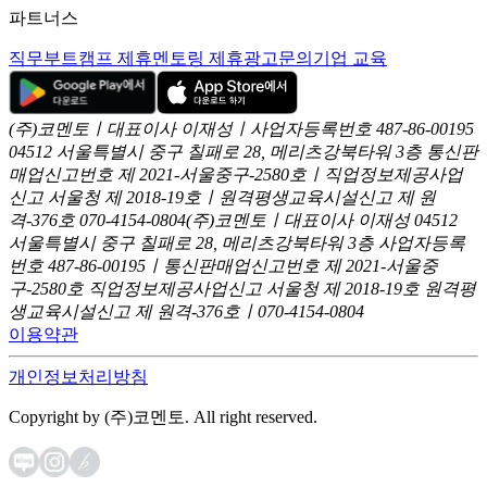
파트너스
직무부트캠프 제휴
멘토링 제휴
광고문의
기업 교육
(주)코멘토ㅣ대표이사 이재성ㅣ사업자등록번호 487-86-00195
04512 서울특별시 중구 칠패로 28, 메리츠강북타워 3층
통신판
매업신고번호 제 2021-서울중구-2580호ㅣ직업정보제공사업
신고
서울청 제 2018-19호ㅣ원격평생교육시설신고 제 원
격-376호
070-4154-0804
(주)코멘토ㅣ대표이사 이재성
04512
서울특별시 중구 칠패로 28, 메리츠강북타워 3층
사업자등록
번호 487-86-00195ㅣ통신판매업신고번호 제 2021-서울중
구-2580호
직업정보제공사업신고 서울청 제 2018-19호
원격평
생교육시설신고 제 원격-376호ㅣ070-4154-0804
이용약관
개인정보처리방침
Copyright by (주)코멘토. All right reserved.