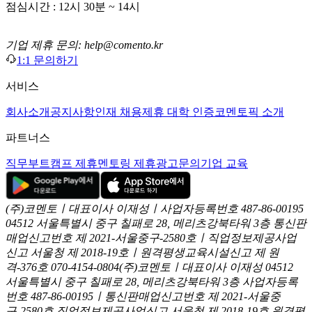
점심시간 : 12시 30분 ~ 14시
기업 제휴 문의: help@comento.kr
1:1 문의하기
서비스
회사소개
공지사항
인재 채용
제휴 대학 인증
코멘토픽 소개
파트너스
직무부트캠프 제휴
멘토링 제휴
광고문의
기업 교육
(주)코멘토ㅣ대표이사 이재성ㅣ사업자등록번호 487-86-00195
04512 서울특별시 중구 칠패로 28, 메리츠강북타워 3층
통신판
매업신고번호 제 2021-서울중구-2580호ㅣ직업정보제공사업
신고
서울청 제 2018-19호ㅣ원격평생교육시설신고 제 원
격-376호
070-4154-0804
(주)코멘토ㅣ대표이사 이재성
04512
서울특별시 중구 칠패로 28, 메리츠강북타워 3층
사업자등록
번호 487-86-00195ㅣ통신판매업신고번호 제 2021-서울중
구-2580호
직업정보제공사업신고 서울청 제 2018-19호
원격평