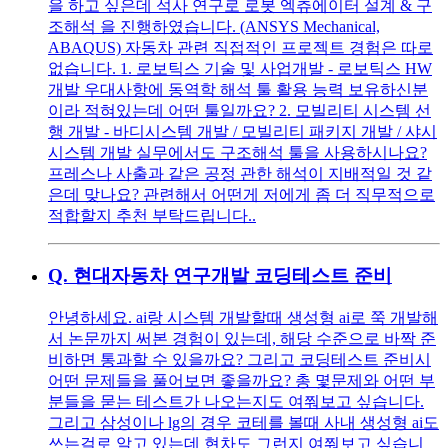
을 하고 싶은데 석사 연구로 로봇 엑츄에이터 설계 & 구
조해석 을 진행하였습니다. (ANSYS Mechanical,
ABAQUS) 자동차 관련 직접적인 프로젝트 경험은 따로
없습니다. 1. 로보틱스 기술 및 사업개발 - 로보틱스 HW
개발 우대사항에 동역학 해석 툴 활용 능력 보유하신분
이라 적혀있는데 어떤 툴일까요? 2. 모빌리티 시스템 선
행 개발 - 바디시스템 개발 / 모빌리티 패키지 개발 / 샤시
시스템 개발 실무에서도 구조해석 툴을 사용하시나요?
프레스나 사출과 같은 공정 관한 해석이 지배적일 것 같
은데 맞나요? 관련해서 어떤게 저에게 좀 더 직무적으로
적합할지 추천 부탁드립니다..
Q.
현대자동차 연구개발 코딩테스트 준비
안녕하세요. ai랑 시스템 개발할때 생성형 ai로 쭉 개발해
서 논문까지 써본 경험이 있는데, 해당 수준으로 바짝 준
비하면 통과할 수 있을까요? 그리고 코딩테스트 준비시
어떤 문제들을 풀어보면 좋을까요? 총 몇문제와 어떤 부
분들을 묻는 테스트가 나오는지도 여쭤보고 싶습니다.
그리고 삼성이나 lg의 경우 코테를 볼때 사내 생성형 ai도
쓰는걸로 알고 있는데 현차도 그런지 여쭤보고 싶습니