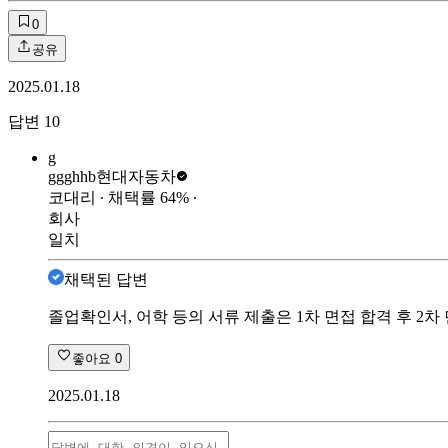
0
공유
2025.01.18
답변
10
g
ggghhb
현대자동차
코대리
∙ 채택률
64
%
∙
회사
일치
채택된 답변
졸업확인서, 어학 등의 서류 제출은 1차 면접 합격 후 2차
좋아요
0
2025.01.18