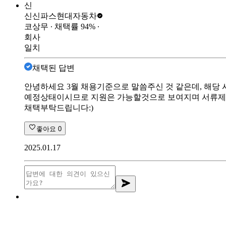
신
신신파스
현대자동차
코상무
∙ 채택률
94
%
∙
회사
일치
채택된 답변
안녕하세요 3월 채용기준으로 말씀주신 것 같은데, 해
예정상태이시므로 지원은 가능할것으로 보여지며 서류제출
채택부탁드립니다:)
좋아요
0
2025.01.17