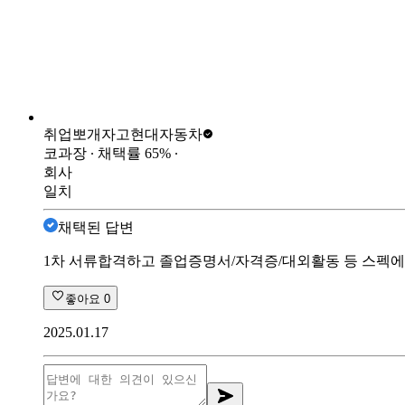
취업뽀개자고
현대자동차
코과장
∙ 채택률
65
%
∙
회사
일치
채택된 답변
1차 서류합격하고 졸업증명서/자격증/대외활동 등 스펙에 
좋아요
0
2025.01.17