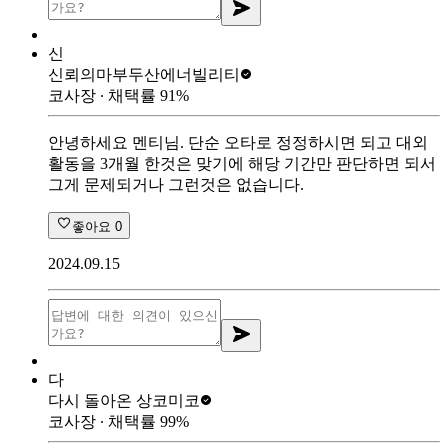
신
신뢰의마부
두산에너빌리티
코사장
∙ 채택률
91
%
안녕하세요 멘티님. 단순 오타로 정정하시면 되고 대외
활동을 3개월 한것은 맞기에 해당 기간만 판단하면 되서
그게 문제되거나 그런것은 없습니다.
좋아요
0
2024.09.15
다
다시 돌아온 상
코미코
코사장
∙ 채택률
99
%