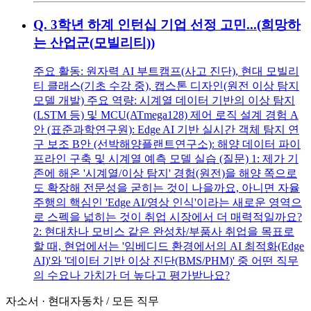
Q.
3학년 하계 인턴십 기업 선정 고민...(희망하
는 산업군(모빌리티))
주요 활동: 원자력 AI 부트캠프(사고 진단), 현대 모빌리
티 클래스(기초 수강 중), 캡스톤 디자인(원전 이상 탐지
모델 개발) 주요 역량: 시계열 데이터 기반의 이상 탐지
(LSTM 등) 및 MCU(ATmega128) 제어 로직 설계 경험 A
안 (표준과학연구원): Edge AI 기반 실시간 객체 탐지 연
구 보조 B안 (선박해양플랜트연구소): 해양 데이터 파이
프라인 구축 및 시계열 예측 모델 실습 (질문) 1: 제가 기
존에 해온 '시계열/이상 탐지' 경험(원전)을 해양 쪽으로
도 확장해 전문성을 굳히는 것이 나을까요, 아니면 자율
주행의 핵심인 'Edge AI/영상 인식'이라는 새로운 영역으
로 스펙을 넓히는 것이 취업 시장에서 더 매력적일까요?
2: 현대차나 모비스 같은 완성차/부품사 취업을 목표로
할 때, 현업에서는 '임베디드 환경에서의 AI 최적화(Edge
AI)'와 '데이터 기반 이상 진단(BMS/PHM)' 중 어떤 직무
의 수요나 가치가 더 높다고 평가받나요?
자소서
·
현대자동차
/
모든 직무