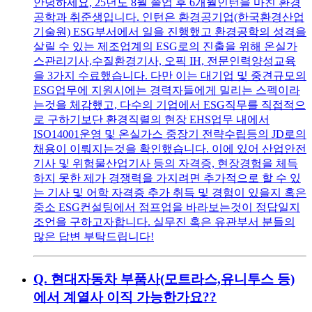
안녕하세요, 25년도 8월 졸업 후 6개월인턴을 마친 환경
공학과 취준생입니다. 인턴은 환경공기업(한국환경산업
기술원) ESG부서에서 일을 진행했고 환경공학의 성격을
살릴 수 있는 제조업계의 ESG로의 진출을 위해 온실가
스관리기사,수질환경기사, 오픽 IH, 전문인력양성교육
을 3가지 수료했습니다. 다만 이는 대기업 및 중견규모의
ESG업무에 지원시에는 경력자들에게 밀리는 스펙이라
는것을 체감했고, 다수의 기업에서 ESG직무를 직접적으
로 구하기보단 환경직렬의 현장 EHS업무 내에서
ISO14001운영 및 온실가스 중장기 전략수립등의 JD로의
채용이 이뤄지는것을 확인했습니다. 이에 있어 산업안전
기사 및 위험물산업기사 등의 자격증, 현장경험을 체득
하지 못한 제가 경쟁력을 가지려면 추가적으로 할 수 있
는 기사 및 어학 자격증 추가 취득 및 경험이 있을지 혹은
중소 ESG컨설팅에서 점프업을 바라보는것이 정답일지
조언을 구하고자합니다. 실무진 혹은 유관부서 분들의
많은 답변 부탁드립니다!
Q.
현대자동차 부품사(모트라스,유니투스 등)
에서 계열사 이직 가능한가요??