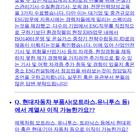
살릴 수 있는 제조업계의 ESG로의 진출을 위해 온실가
스관리기사,수질환경기사, 오픽 IH, 전문인력양성교육
을 3가지 수료했습니다. 다만 이는 대기업 및 중견규모의
ESG업무에 지원시에는 경력자들에게 밀리는 스펙이라
는것을 체감했고, 다수의 기업에서 ESG직무를 직접적으
로 구하기보단 환경직렬의 현장 EHS업무 내에서
ISO14001운영 및 온실가스 중장기 전략수립등의 JD로의
채용이 이뤄지는것을 확인했습니다. 이에 있어 산업안전
기사 및 위험물산업기사 등의 자격증, 현장경험을 체득
하지 못한 제가 경쟁력을 가지려면 추가적으로 할 수 있
는 기사 및 어학 자격증 추가 취득 및 경험이 있을지 혹은
중소 ESG컨설팅에서 점프업을 바라보는것이 정답일지
조언을 구하고자합니다. 실무진 혹은 유관부서 분들의
많은 답변 부탁드립니다!
Q.
현대자동차 부품사(모트라스,유니투스 등)
에서 계열사 이직 가능한가요??
제목처럼 모트라스, 유니투스, 트라닉스 등에서 현대위
아 혹은 현대/기아 자동차 등으로 이직이 가능한가요?