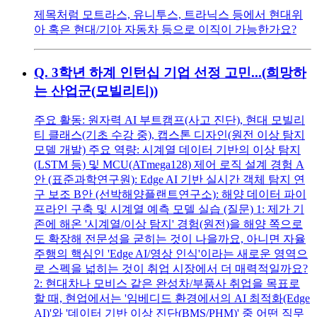
제목처럼 모트라스, 유니투스, 트라닉스 등에서 현대위
아 혹은 현대/기아 자동차 등으로 이직이 가능한가요?
Q.
3학년 하계 인턴십 기업 선정 고민...(희망하
는 산업군(모빌리티))
주요 활동: 원자력 AI 부트캠프(사고 진단), 현대 모빌리
티 클래스(기초 수강 중), 캡스톤 디자인(원전 이상 탐지
모델 개발) 주요 역량: 시계열 데이터 기반의 이상 탐지
(LSTM 등) 및 MCU(ATmega128) 제어 로직 설계 경험 A
안 (표준과학연구원): Edge AI 기반 실시간 객체 탐지 연
구 보조 B안 (선박해양플랜트연구소): 해양 데이터 파이
프라인 구축 및 시계열 예측 모델 실습 (질문) 1: 제가 기
존에 해온 '시계열/이상 탐지' 경험(원전)을 해양 쪽으로
도 확장해 전문성을 굳히는 것이 나을까요, 아니면 자율
주행의 핵심인 'Edge AI/영상 인식'이라는 새로운 영역으
로 스펙을 넓히는 것이 취업 시장에서 더 매력적일까요?
2: 현대차나 모비스 같은 완성차/부품사 취업을 목표로
할 때, 현업에서는 '임베디드 환경에서의 AI 최적화(Edge
AI)'와 '데이터 기반 이상 진단(BMS/PHM)' 중 어떤 직무