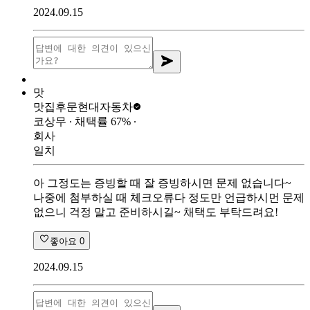
2024.09.15
맛
맛집후문
현대자동차
코상무
∙ 채택률
67
%
∙
회사
일치
아 그정도는 증빙할 때 잘 증빙하시면 문제 없습니다~
나중에 첨부하실 때 체크오류다 정도만 언급하시먼 문제
없으니 걱정 말고 준비하시길~ 채택도 부탁드려요!
좋아요
0
2024.09.15