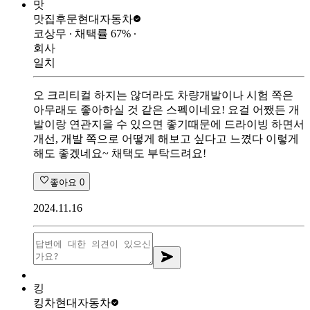
맛
맛집후문
현대자동차
코상무
∙ 채택률
67
%
∙
회사
일치
오 크리티컬 하지는 않더라도 차량개발이나 시험 쪽은
아무래도 좋아하실 것 같은 스펙이네요! 요걸 어쨌든 개
발이랑 연관지을 수 있으면 좋기때문에 드라이빙 하면서
개선, 개발 쪽으로 어떻게 해보고 싶다고 느꼈다 이렇게
해도 좋겠네요~ 채택도 부탁드려요!
좋아요
0
2024.11.16
킹
킹차
현대자동차