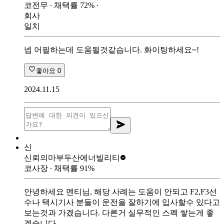
코전무
∙ 채택률
72
%
∙
회사
일치
넵 어필하는데 도움될것같습니다. 화이팅하세요~!
좋아요
0
2024.11.15
신
신뢰의마부
두산에너빌리티
코사장
∙ 채택률
91
%
안녕하세요 멘티님, 해당 사례는 도움이 안되고 F2,F3선
수나 택시기사 분들이 운전을 잘하기에 입사할수 있다고
보는것과 가겠습니다. 다른거 실무적인 스펙 쌓는게 좋
겠습니다.