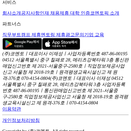
서비스
회사소개
공지사항
인재 채용
제휴 대학 인증
코멘토픽 소개
파트너스
직무부트캠프 제휴
멘토링 제휴
광고문의
기업 교육
(주)코멘토ㅣ대표이사 이재성ㅣ사업자등록번호 487-86-00195
04512 서울특별시 중구 칠패로 28, 메리츠강북타워 3층
통신판
매업신고번호 제 2021-서울중구-2580호ㅣ직업정보제공사업
신고
서울청 제 2018-19호ㅣ원격평생교육시설신고 제 원
격-376호
070-4154-0804
(주)코멘토ㅣ대표이사 이재성
04512
서울특별시 중구 칠패로 28, 메리츠강북타워 3층
사업자등록
번호 487-86-00195ㅣ통신판매업신고번호 제 2021-서울중
구-2580호
직업정보제공사업신고 서울청 제 2018-19호
원격평
생교육시설신고 제 원격-376호ㅣ070-4154-0804
이용약관
개인정보처리방침