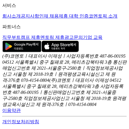
서비스
회사소개
공지사항
인재 채용
제휴 대학 인증
코멘토픽 소개
파트너스
직무부트캠프 제휴
멘토링 제휴
광고문의
기업 교육
(주)코멘토ㅣ대표이사 이재성ㅣ사업자등록번호 487-86-00195
04512 서울특별시 중구 칠패로 28, 메리츠강북타워 3층
통신판
매업신고번호 제 2021-서울중구-2580호ㅣ직업정보제공사업
신고
서울청 제 2018-19호ㅣ원격평생교육시설신고 제 원
격-376호
070-4154-0804
(주)코멘토ㅣ대표이사 이재성
04512
서울특별시 중구 칠패로 28, 메리츠강북타워 3층
사업자등록
번호 487-86-00195ㅣ통신판매업신고번호 제 2021-서울중
구-2580호
직업정보제공사업신고 서울청 제 2018-19호
원격평
생교육시설신고 제 원격-376호ㅣ070-4154-0804
이용약관
개인정보처리방침