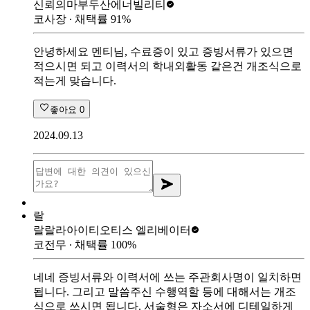
신뢰의마부
두산에너빌리티
코사장
∙ 채택률
91
%
안녕하세요 멘티님, 수료증이 있고 증빙서류가 있으면
적으시면 되고 이력서의 학내외활동 같은건 개조식으로
적는게 맞습니다.
좋아요
0
2024.09.13
랄
랄랄라아이티
오티스 엘리베이터
코전무
∙ 채택률
100
%
네네 증빙서류와 이력서에 쓰는 주관회사명이 일치하면
됩니다. 그리고 말씀주신 수행역할 등에 대해서는 개조
식으로 쓰시면 됩니다. 서술형은 자소서에 디테일하게