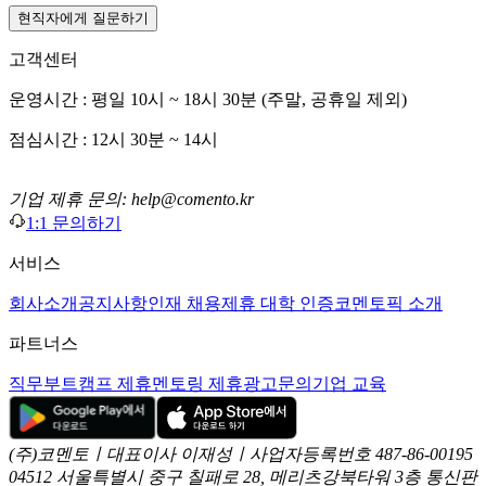
현직자에게 질문하기
고객센터
운영시간 : 평일 10시 ~ 18시 30분 (주말, 공휴일 제외)
점심시간 : 12시 30분 ~ 14시
기업 제휴 문의: help@comento.kr
1:1 문의하기
서비스
회사소개
공지사항
인재 채용
제휴 대학 인증
코멘토픽 소개
파트너스
직무부트캠프 제휴
멘토링 제휴
광고문의
기업 교육
(주)코멘토ㅣ대표이사 이재성ㅣ사업자등록번호 487-86-00195
04512 서울특별시 중구 칠패로 28, 메리츠강북타워 3층
통신판