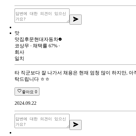
맛
맛집후문
현대자동차
코상무
∙ 채택률
67
%
∙
회사
일치
타 직군보다 잘 나가서 채용은 현재 엄청 많이 하지만, 아
탁드립니다 ㅎㅎ
좋아요
0
2024.09.22