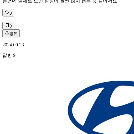
는건데 실제로 보면 삼성이 훨씬 많이 뽑는 것 같아서요
0
0
공유
2024.09.23
답변
9