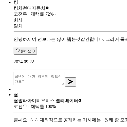
킹
킹차
현대자동차
코전무
∙ 채택률
72
%
∙
회사
일치
안녕하세여 전보다는 많이 뽑는것같긴합니다. 그리거 목
좋아요
0
2024.09.22
랄
랄랄라아이티
오티스 엘리베이터
코전무
∙ 채택률
100
%
글쎄요. ㅎㅎ 대외적으로 공개하는 기사에는.. 원래 좀 포장