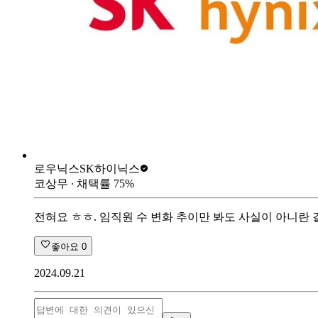
로우닉스
SK하이닉스
코상무
∙ 채택률
75
%
전혀요 ㅎㅎ. 임직원 수 변화 추이만 봐도 사실이 아니란 걸
좋아요
0
2024.09.21