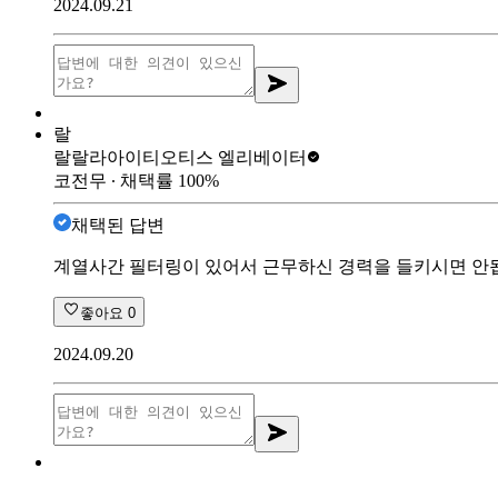
2024.09.21
랄
랄랄라아이티
오티스 엘리베이터
코전무
∙ 채택률
100
%
채택된 답변
계열사간 필터링이 있어서 근무하신 경력을 들키시면 안됩니
좋아요
0
2024.09.20