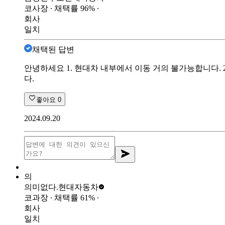
코사장
∙ 채택률
96
%
∙
회사
일치
채택된 답변
안녕하세요 1. 현대차 내부에서 이동 거의 불가능합니다. 2
다.
좋아요
0
2024.09.20
의
의미없다.
현대자동차
코과장
∙ 채택률
61
%
∙
회사
일치