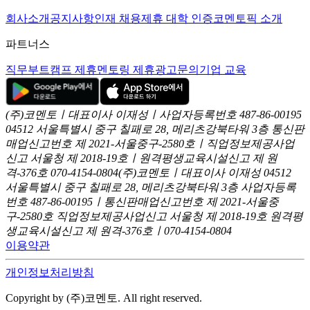
회사소개
공지사항
인재 채용
제휴 대학 인증
코멘토픽 소개
파트너스
직무부트캠프 제휴
멘토링 제휴
광고문의
기업 교육
(주)코멘토ㅣ대표이사 이재성ㅣ사업자등록번호 487-86-00195
04512 서울특별시 중구 칠패로 28, 메리츠강북타워 3층
통신판
매업신고번호 제 2021-서울중구-2580호ㅣ직업정보제공사업
신고
서울청 제 2018-19호ㅣ원격평생교육시설신고 제 원
격-376호
070-4154-0804
(주)코멘토ㅣ대표이사 이재성
04512
서울특별시 중구 칠패로 28, 메리츠강북타워 3층
사업자등록
번호 487-86-00195ㅣ통신판매업신고번호 제 2021-서울중
구-2580호
직업정보제공사업신고 서울청 제 2018-19호
원격평
생교육시설신고 제 원격-376호ㅣ070-4154-0804
이용약관
개인정보처리방침
Copyright by (주)코멘토. All right reserved.