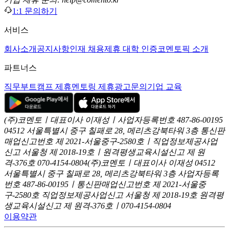
1:1 문의하기
서비스
회사소개
공지사항
인재 채용
제휴 대학 인증
코멘토픽 소개
파트너스
직무부트캠프 제휴
멘토링 제휴
광고문의
기업 교육
(주)코멘토ㅣ대표이사 이재성ㅣ사업자등록번호 487-86-00195
04512 서울특별시 중구 칠패로 28, 메리츠강북타워 3층
통신판
매업신고번호 제 2021-서울중구-2580호ㅣ직업정보제공사업
신고
서울청 제 2018-19호ㅣ원격평생교육시설신고 제 원
격-376호
070-4154-0804
(주)코멘토ㅣ대표이사 이재성
04512
서울특별시 중구 칠패로 28, 메리츠강북타워 3층
사업자등록
번호 487-86-00195ㅣ통신판매업신고번호 제 2021-서울중
구-2580호
직업정보제공사업신고 서울청 제 2018-19호
원격평
생교육시설신고 제 원격-376호ㅣ070-4154-0804
이용약관