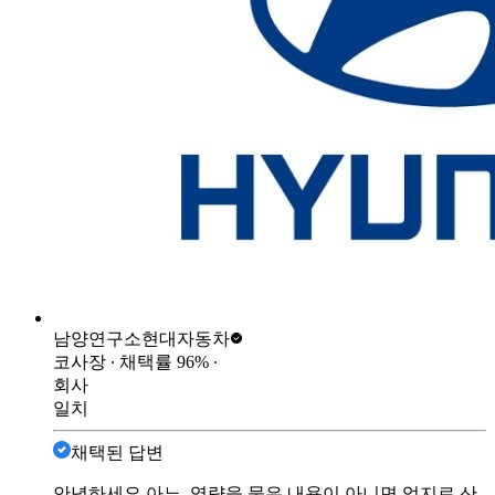
남양연구소
현대자동차
코사장
∙ 채택률
96
%
∙
회사
일치
채택된 답변
안녕하세요 아뇨. 역량을 물은 내용이 아니면 억지로 산