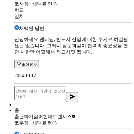
코사장
∙ 채택률
91
%
∙
학교
일치
채택된 답변
안녕하세요 멘티님, 반드시 산업에 대한 주제로 하실필
요는 없습니다. 그러니 질문과같이 협력의 중요성을 했
던 사항만 어필해서 적으시몃 됩니다.
좋아요
0
2024.10.17
출
출근하기싫어
현대트랜시스
코부장
∙ 채택률
80
%