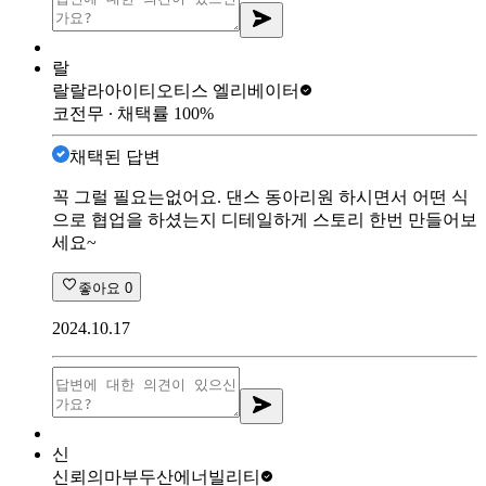
랄
랄랄라아이티
오티스 엘리베이터
코전무
∙ 채택률
100
%
채택된 답변
꼭 그럴 필요는없어요. 댄스 동아리원 하시면서 어떤 식
으로 협업을 하셨는지 디테일하게 스토리 한번 만들어보
세요~
좋아요
0
2024.10.17
신
신뢰의마부
두산에너빌리티