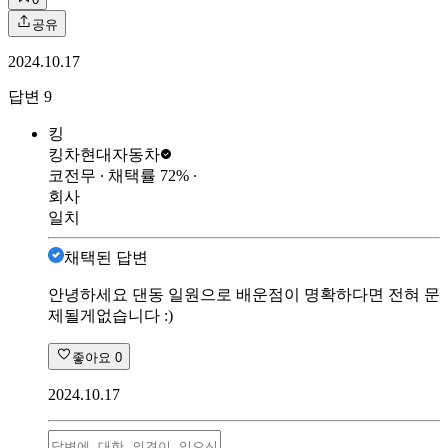
공유
2024.10.17
답변
9
킹
킹차
현대자동차
코전무
∙ 채택률
72
%
∙
회사
일치
채택된 답변
안녕하세요 댄동 일원으로 배운점이 명확하다면 전혀 문
제될게없습니다 :)
좋아요
0
2024.10.17