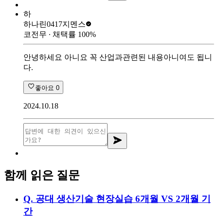
하
하나린0417
지멘스
코전무
∙ 채택률
100
%
안녕하세요 아니요 꼭 산업과관련된 내용아니여도 됩니
다.
좋아요
0
2024.10.18
함께 읽은 질문
Q.
공대 생산기술 현장실습 6개월 VS 2개월 기
간