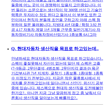
자리이다 보니 대졸도 많이 늘어나는 추세라고는 하지만
둘중에 어느 곳이 더 경쟁력이 있을지 고민중입니다. 이
번 들리는 소문으로는 생산직이 약 300명 선이고 기술인
력쪽은 두자리수 정도 된다고 들어서 이 부분도 또한 고
민이여서 현직자 분들께 조언을 구하고자 아래 스펙 첨
부하여 질문 올려봅니다. 지방대 4년 대졸 / 학점 3.92 전
공 4.17 자동차 계열 1년 3개월 근무중 일반기계기사 자
동차정비기사 자동차정비산업기사 1종보통 6시그마
Q.
현대자동차 생산직을 목표로 하고있는데..
안녕하세요 현대자동차 생산직을 목표로 하고있습니다..
스펙이 좋질못해서 자신이 없는데 일단 제 스펙은 고졸
(7~9등급, 2무단결석, 4병조퇴, 2무단지각 결과 0) 육군
기갑부사관 7년 지게차, 굴착기, 1종보통, 1종대형, 1종특
수 이정도가 전부입니다. 지금은 작은 물류회사에서 지
게차를 운전하고있는데 일다니면서 산안기, 위산기 공부
중에 있습니다. 제스펙으로 현대차 생산직을 도전해볼만
한가요?.. 아니면 지금 그냥 깔끔하게 접고 좀 낮춰서 다
른회사 생산직을 알아보는게 빠를까요?..