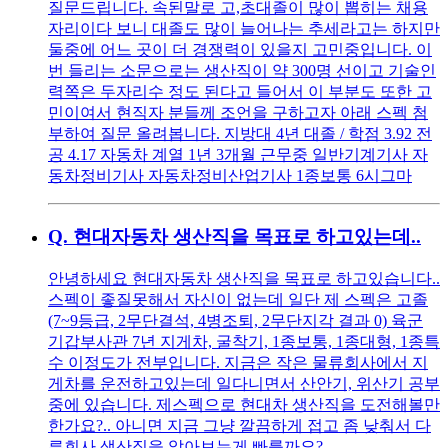
질문드립니다. 속된말로 고,초대졸이 많이 뽑히는 채용
자리이다 보니 대졸도 많이 늘어나는 추세라고는 하지만
둘중에 어느 곳이 더 경쟁력이 있을지 고민중입니다. 이
번 들리는 소문으로는 생산직이 약 300명 선이고 기술인
력쪽은 두자리수 정도 된다고 들어서 이 부분도 또한 고
민이여서 현직자 분들께 조언을 구하고자 아래 스펙 첨
부하여 질문 올려봅니다. 지방대 4년 대졸 / 학점 3.92 전
공 4.17 자동차 계열 1년 3개월 근무중 일반기계기사 자
동차정비기사 자동차정비산업기사 1종보통 6시그마
Q.
현대자동차 생산직을 목표로 하고있는데..
안녕하세요 현대자동차 생산직을 목표로 하고있습니다..
스펙이 좋질못해서 자신이 없는데 일단 제 스펙은 고졸
(7~9등급, 2무단결석, 4병조퇴, 2무단지각 결과 0) 육군
기갑부사관 7년 지게차, 굴착기, 1종보통, 1종대형, 1종특
수 이정도가 전부입니다. 지금은 작은 물류회사에서 지
게차를 운전하고있는데 일다니면서 산안기, 위산기 공부
중에 있습니다. 제스펙으로 현대차 생산직을 도전해볼만
한가요?.. 아니면 지금 그냥 깔끔하게 접고 좀 낮춰서 다
른회사 생산직을 알아보는게 빠를까요?..