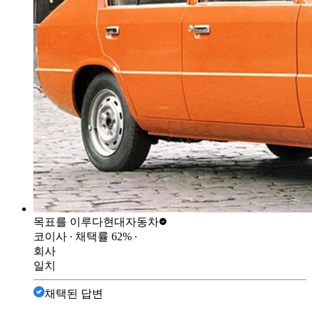
목표를 이루다
현대자동차
코이사
∙ 채택률
62
%
∙
회사
일치
채택된 답변