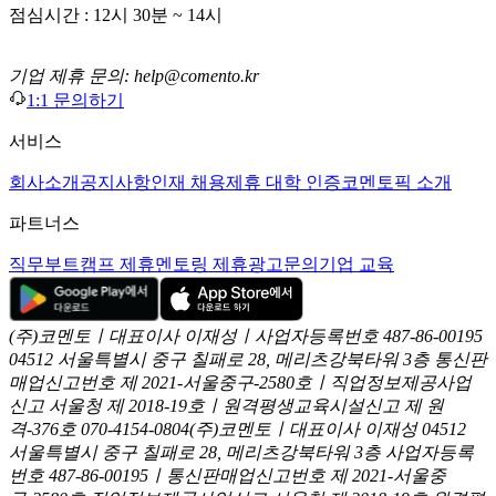
점심시간 : 12시 30분 ~ 14시
기업 제휴 문의: help@comento.kr
1:1 문의하기
서비스
회사소개
공지사항
인재 채용
제휴 대학 인증
코멘토픽 소개
파트너스
직무부트캠프 제휴
멘토링 제휴
광고문의
기업 교육
(주)코멘토ㅣ대표이사 이재성ㅣ사업자등록번호 487-86-00195
04512 서울특별시 중구 칠패로 28, 메리츠강북타워 3층
통신판
매업신고번호 제 2021-서울중구-2580호ㅣ직업정보제공사업
신고
서울청 제 2018-19호ㅣ원격평생교육시설신고 제 원
격-376호
070-4154-0804
(주)코멘토ㅣ대표이사 이재성
04512
서울특별시 중구 칠패로 28, 메리츠강북타워 3층
사업자등록
번호 487-86-00195ㅣ통신판매업신고번호 제 2021-서울중