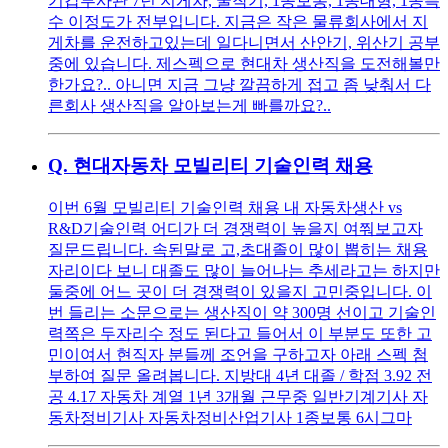
기갑부사관 7년 지게차, 굴착기, 1종보통, 1종대형, 1종특
수 이정도가 전부입니다. 지금은 작은 물류회사에서 지
게차를 운전하고있는데 일다니면서 산안기, 위산기 공부
중에 있습니다. 제스펙으로 현대차 생산직을 도전해볼만
한가요?.. 아니면 지금 그냥 깔끔하게 접고 좀 낮춰서 다
른회사 생산직을 알아보는게 빠를까요?..
Q.
현대자동차 모빌리티 기술인력 채용
이번 6월 모빌리티 기술인력 채용 내 자동차생산 vs
R&D기술인력 어디가 더 경쟁력이 높을지 여쭤보고자
질문드립니다. 속된말로 고,초대졸이 많이 뽑히는 채용
자리이다 보니 대졸도 많이 늘어나는 추세라고는 하지만
둘중에 어느 곳이 더 경쟁력이 있을지 고민중입니다. 이
번 들리는 소문으로는 생산직이 약 300명 선이고 기술인
력쪽은 두자리수 정도 된다고 들어서 이 부분도 또한 고
민이여서 현직자 분들께 조언을 구하고자 아래 스펙 첨
부하여 질문 올려봅니다. 지방대 4년 대졸 / 학점 3.92 전
공 4.17 자동차 계열 1년 3개월 근무중 일반기계기사 자
동차정비기사 자동차정비산업기사 1종보통 6시그마