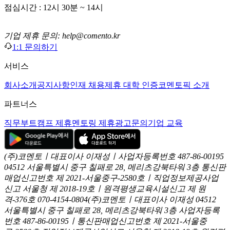
점심시간 : 12시 30분 ~ 14시
기업 제휴 문의: help@comento.kr
1:1 문의하기
서비스
회사소개
공지사항
인재 채용
제휴 대학 인증
코멘토픽 소개
파트너스
직무부트캠프 제휴
멘토링 제휴
광고문의
기업 교육
(주)코멘토ㅣ대표이사 이재성ㅣ사업자등록번호 487-86-00195
04512 서울특별시 중구 칠패로 28, 메리츠강북타워 3층
통신판
매업신고번호 제 2021-서울중구-2580호ㅣ직업정보제공사업
신고
서울청 제 2018-19호ㅣ원격평생교육시설신고 제 원
격-376호
070-4154-0804
(주)코멘토ㅣ대표이사 이재성
04512
서울특별시 중구 칠패로 28, 메리츠강북타워 3층
사업자등록
번호 487-86-00195ㅣ통신판매업신고번호 제 2021-서울중