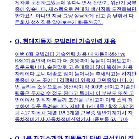
게차를 운전하고있는데 일다니면서 산안기, 위산기 공부
중에 있습니다. 제스펙으로 현대차 생산직을 도전해볼만
한가요?.. 아니면 지금 그냥 깔끔하게 접고 좀 낮춰서 다
른회사 생산직을 알아보는게 빠를까요?..
Q.
현대자동차 모빌리티 기술인력 채용
이번 6월 모빌리티 기술인력 채용 내 자동차생산 vs
R&D기술인력 어디가 더 경쟁력이 높을지 여쭤보고자
질문드립니다. 속된말로 고,초대졸이 많이 뽑히는 채용
자리이다 보니 대졸도 많이 늘어나는 추세라고는 하지만
둘중에 어느 곳이 더 경쟁력이 있을지 고민중입니다. 이
번 들리는 소문으로는 생산직이 약 300명 선이고 기술인
력쪽은 두자리수 정도 된다고 들어서 이 부분도 또한 고
민이여서 현직자 분들께 조언을 구하고자 아래 스펙 첨
부하여 질문 올려봅니다. 지방대 4년 대졸 / 학점 3.92 전
공 4.17 자동차 계열 1년 3개월 근무중 일반기계기사 자
동차정비기사 자동차정비산업기사 1종보통 6시그마
Q.
1분 자기소개와 지원동기 답변 구성차이 질