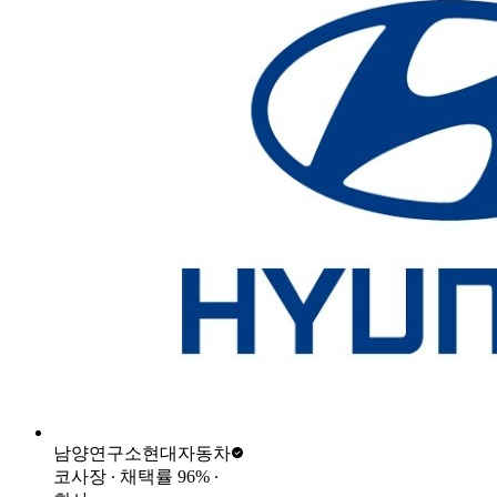
남양연구소
현대자동차
코사장
∙ 채택률
96
%
∙