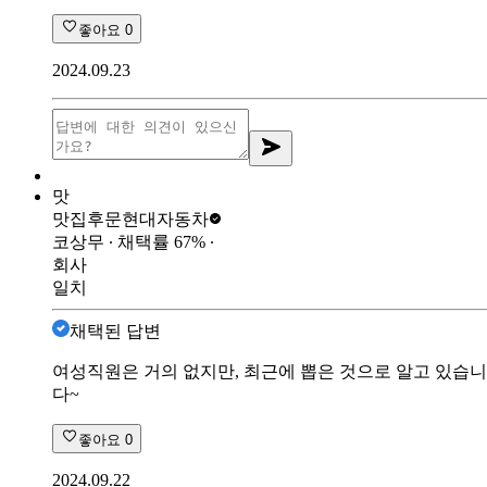
좋아요
0
2024.09.23
맛
맛집후문
현대자동차
코상무
∙ 채택률
67
%
∙
회사
일치
채택된 답변
여성직원은 거의 없지만, 최근에 뽑은 것으로 알고 있습니다
다~
좋아요
0
2024.09.22