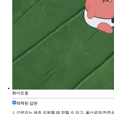
화이또옹
채택된 답변
1. 근무지는 애초 지원할 때 정할 수 있고, 울산공장/전주