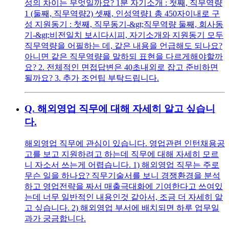
성의 차이는 무엇일까요? 1분 자기소개 : 첫째, 직무역량
1 (둘째, 직무역량2) 셋째, 인성역량1 총 450자이내로 구
성 지원동기 : 첫째, 직무동기-&gt;직무역량 둘째, 회사동
기-&gt;비전일치 보시다시피, 자기소개와 지원동기 모두
직무역량을 어필하는 데, 같은 내용을 언급해도 되나요?
아니면 같은 직무역량을 말하되 표현을 다르게해야할까
요? 2. 전체적인 면접답변은 40초내외로 잡고 준비하면
될까요? 3. 추가 조언팁 부탁드립니다.
Q.
해외영업 직무에 대해 자세히 알고 싶습니
다.
해외영업 직무에 관심이 있습니다. 영업관련 인턴채용공
고를 보고 지원하려고 하는데 직무에 대해 자세히 모르
니 자소서 쓰는게 어렵습니다. 1) 해외영업 직무는 주로
무슨 일을 하나요? 직무기술서를 보니 경쟁환경을 분석
하고 영업전략을 짜서 매출극대화에 기여한다고 쓰여있
는데 너무 일반적인 내용인것 같아서, 조금 더 자세히 알
고 싶습니다. 2) 해외영업 부서에 배치되면 하루 업무일
과가 궁금합니다.