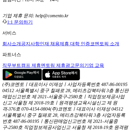
기업 제휴 문의: help@comento.kr
1:1 문의하기
서비스
회사소개
공지사항
인재 채용
제휴 대학 인증
코멘토픽 소개
파트너스
직무부트캠프 제휴
멘토링 제휴
광고문의
기업 교육
(주)코멘토ㅣ대표이사 이재성ㅣ사업자등록번호 487-86-00195
04512 서울특별시 중구 칠패로 28, 메리츠강북타워 3층
통신판
매업신고번호 제 2021-서울중구-2580호ㅣ직업정보제공사업
신고
서울청 제 2018-19호ㅣ원격평생교육시설신고 제 원
격-376호
070-4154-0804
(주)코멘토ㅣ대표이사 이재성
04512
서울특별시 중구 칠패로 28, 메리츠강북타워 3층
사업자등록
번호 487-86-00195ㅣ통신판매업신고번호 제 2021-서울중
구-2580호
직업정보제공사업신고 서울청 제 2018-19호
원격평