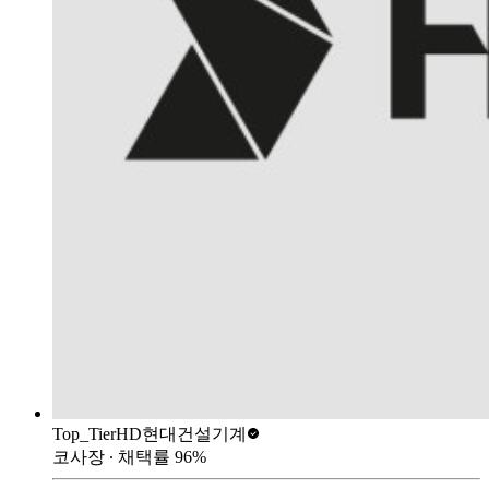
Top_Tier
HD현대건설기계
코사장
∙ 채택률
96
%