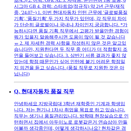
초/4.5) 2. 어학: OPIc AL 3. 자격증: 운전면허 1종 보통, 6
시그마 GB 4. 경력: 스타트업(정규직) 약 2년 근무(재직
중, '24.07~) 1. 이번 현대자동차 인턴 근무에 '글로벌품질
기획', '품질기획' 두 가지 직무가 있던데, 각 직무의 차이
가 단순히 글로벌이냐 국내냐 차이인지 궁금합니다. *가
능하시다면 품질 기획 직무에서 고평가 받을만한 경험이
뭐가 있을지 말씀해주시면 도움이 많이 될 것 같습니다
ㅠ 2. 제 자세한 경력 사항을 작성하지 않은 것은 알고있
습니다만, 지원한다면 두 직무 중 어디가 더 적합할지 조
언을 들어보고 싶습니다. 3. 상반기 서류 결과가 좋지 않
았는데 학점 때문인가 싶어 인턴에 붙기 어려운 학점일
지 의견을 듣고 싶습니다. (품질 직무로 지원한 것은 아
닙니다)
Q.
현대자동차 품질 직무
안녕하세요 지방국립대 3학년 재학중인 기계과 학생입
니다. 저는 현기나 1차사 취업을 목표로 하고 있습니다.
직무는 생기나 품질관리입니다. 방학때 현장실습으로 인
턴하면서 집에서 아두이노로 로봇같은거 연습삼아 만들
어볼까 생각중인데, 어떻게 생각하시나요? 현차같은 경