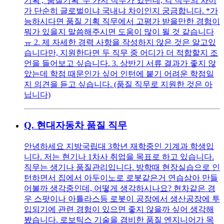
기획', '품질기획' 두 가지 직무가 있던데, 각 직무의 차이
가 단순히 글로벌이냐 국내냐 차이인지 궁금합니다. *가
능하시다면 품질 기획 직무에서 고평가 받을만한 경험이
뭐가 있을지 말씀해주시면 도움이 많이 될 것 같습니다
ㅠ 2. 제 자세한 경력 사항을 작성하지 않은 것은 알고있
습니다만, 지원한다면 두 직무 중 어디가 더 적합할지 조
언을 들어보고 싶습니다. 3. 상반기 서류 결과가 좋지 않
았는데 학점 때문인가 싶어 인턴에 붙기 어려운 학점일
지 의견을 듣고 싶습니다. (품질 직무로 지원한 것은 아
닙니다)
Q.
현대자동차 품질 직무
안녕하세요 지방국립대 3학년 재학중인 기계과 학생입
니다. 저는 현기나 1차사 취업을 목표로 하고 있습니다.
직무는 생기나 품질관리입니다. 방학때 현장실습으로 인
턴하면서 집에서 아두이노로 로봇같은거 연습삼아 만들
어볼까 생각중인데, 어떻게 생각하시나요? 현차같은 경
우 스팟이나 아틀라스등 로봇이 공장에서 생산공장에 투
입되기에 관련 경험이 있으면 좋지 않을까 싶어 생각해
봤습니다. 로보틱스 기술을 겸비한 품질 엔지니어가 목