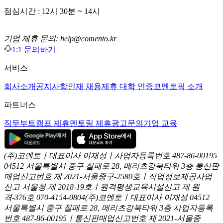
점심시간 : 12시 30분 ~ 14시
기업 제휴 문의: help@comento.kr
1:1 문의하기
서비스
회사소개
공지사항
인재 채용
제휴 대학 인증
코멘토픽 소개
파트너스
직무부트캠프 제휴
멘토링 제휴
광고문의
기업 교육
(주)코멘토ㅣ대표이사 이재성ㅣ사업자등록번호 487-86-00195
04512 서울특별시 중구 칠패로 28, 메리츠강북타워 3층
통신판
매업신고번호 제 2021-서울중구-2580호ㅣ직업정보제공사업
신고
서울청 제 2018-19호ㅣ원격평생교육시설신고 제 원
격-376호
070-4154-0804
(주)코멘토ㅣ대표이사 이재성
04512
서울특별시 중구 칠패로 28, 메리츠강북타워 3층
사업자등록
번호 487-86-00195ㅣ통신판매업신고번호 제 2021-서울중