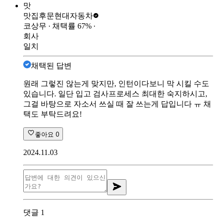
맛
맛집후문
현대자동차
코상무
∙ 채택률
67
%
∙
회사
일치
채택된 답변
원래 그렇진 않는게 맞지만, 인턴이다보니 막 시킬 수도
있습니다. 일단 입고 검사프로세스 최대한 숙지하시고,
그걸 바탕으로 자소서 쓰실 때 잘 쓰는게 답입니다 ㅠ 채
택도 부탁드려요!
좋아요
0
2024.11.03
댓글
1