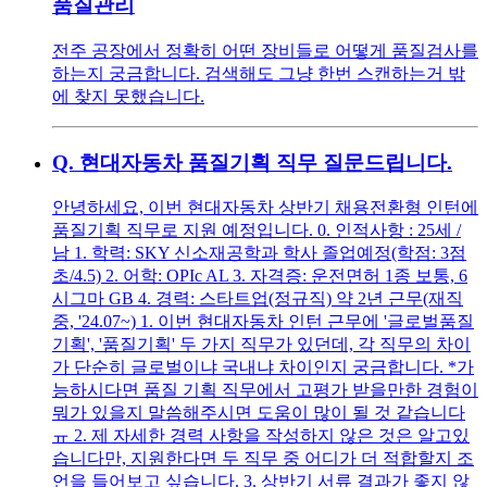
품질관리
전주 공장에서 정확히 어떤 장비들로 어떻게 품질검사를
하는지 궁금합니다. 검색해도 그냥 한번 스캔하는거 밖
에 찾지 못했습니다.
Q.
현대자동차 품질기획 직무 질문드립니다.
안녕하세요, 이번 현대자동차 상반기 채용전환형 인턴에
품질기획 직무로 지원 예정입니다. 0. 인적사항 : 25세 /
남 1. 학력: SKY 신소재공학과 학사 졸업예정(학점: 3점
초/4.5) 2. 어학: OPIc AL 3. 자격증: 운전면허 1종 보통, 6
시그마 GB 4. 경력: 스타트업(정규직) 약 2년 근무(재직
중, '24.07~) 1. 이번 현대자동차 인턴 근무에 '글로벌품질
기획', '품질기획' 두 가지 직무가 있던데, 각 직무의 차이
가 단순히 글로벌이냐 국내냐 차이인지 궁금합니다. *가
능하시다면 품질 기획 직무에서 고평가 받을만한 경험이
뭐가 있을지 말씀해주시면 도움이 많이 될 것 같습니다
ㅠ 2. 제 자세한 경력 사항을 작성하지 않은 것은 알고있
습니다만, 지원한다면 두 직무 중 어디가 더 적합할지 조
언을 들어보고 싶습니다. 3. 상반기 서류 결과가 좋지 않