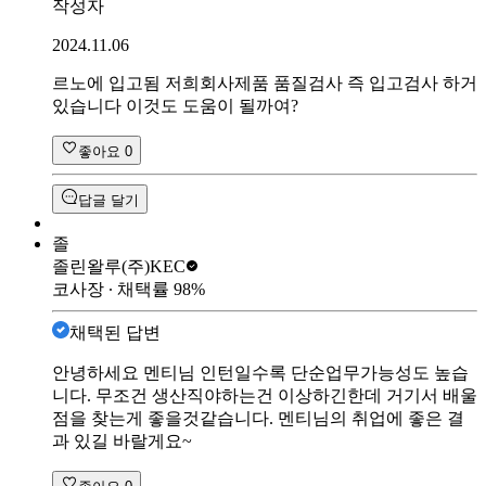
작성자
2024.11.06
르노에 입고됨 저희회사제품 품질검사 즉 입고검사 하거
있습니다 이것도 도움이 될까여?
좋아요
0
답글 달기
졸
졸린왈루
(주)KEC
코사장
∙ 채택률
98
%
채택된 답변
안녕하세요 멘티님 인턴일수록 단순업무가능성도 높습
니다. 무조건 생산직야하는건 이상하긴한데 거기서 배울
점을 찾는게 좋을것같습니다. 멘티님의 취업에 좋은 결
과 있길 바랄게요~