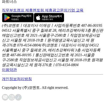
파트너스
직무부트캠프 제휴
멘토링 제휴
광고문의
기업 교육
(주)코멘토ㅣ대표이사 이재성ㅣ사업자등록번호 487-86-00195
04512 서울특별시 중구 칠패로 28, 메리츠강북타워 3층
통신판
매업신고번호 제 2021-서울중구-2580호ㅣ직업정보제공사업
신고
서울청 제 2018-19호ㅣ원격평생교육시설신고 제 원
격-376호
070-4154-0804
(주)코멘토ㅣ대표이사 이재성
04512
서울특별시 중구 칠패로 28, 메리츠강북타워 3층
사업자등록
번호 487-86-00195ㅣ통신판매업신고번호 제 2021-서울중
구-2580호
직업정보제공사업신고 서울청 제 2018-19호
원격평
생교육시설신고 제 원격-376호ㅣ070-4154-0804
이용약관
개인정보처리방침
Copyright by (주)코멘토. All right reserved.