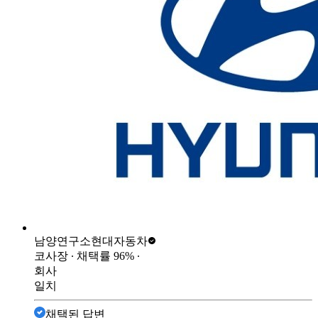
남양연구소
현대자동차
코사장
∙ 채택률
96
%
∙
회사
일치
채택된 답변