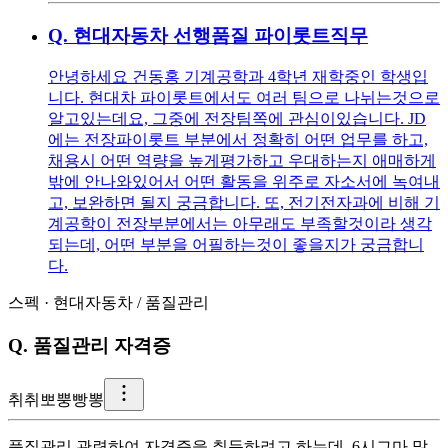
Q.
현대자동차 선행품질 파이롯트직무
안녕하세요 건동홍 기계공학과 4학년 재학중인 학생입
니다. 현대차 파이롯트에서도 여러 팀으로 나뉘는것으로
알고있는데요, 그중에 전장팀쪽에 관심이있습니다. JD
에는 전장파이롯트 부분에서 정확히 어떤 업무를 하고,
채용시 어떤 역량을 높게평가하고 우대하는지 애매하게
밖에 안나와있어서 어떤 활동을 위주로 자소서에 녹여내
고, 보완하면 될지 궁금합니다. 또, 전기전자과에 비해 기
계공학이 전장부분에서는 아무래도 부족할것이라 생각
되는데, 어떤 부분을 어필하는것이 좋을지가 궁금합니
다.
스펙
·
현대자동차
/
품질관리
Q.
품질관리 자격증
취
취뽀뿡빵뽕
품질관리 관련하여 자격증을 취득하려고 하는데, 6시그마 많