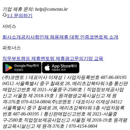
기업 제휴 문의: help@comento.kr
1:1 문의하기
서비스
회사소개
공지사항
인재 채용
제휴 대학 인증
코멘토픽 소개
파트너스
직무부트캠프 제휴
멘토링 제휴
광고문의
기업 교육
(주)코멘토ㅣ대표이사 이재성ㅣ사업자등록번호 487-86-00195
04512 서울특별시 중구 칠패로 28, 메리츠강북타워 3층
통신판
매업신고번호 제 2021-서울중구-2580호ㅣ직업정보제공사업
신고
서울청 제 2018-19호ㅣ원격평생교육시설신고 제 원
격-376호
070-4154-0804
(주)코멘토ㅣ대표이사 이재성
04512
서울특별시 중구 칠패로 28, 메리츠강북타워 3층
사업자등록
번호 487-86-00195ㅣ통신판매업신고번호 제 2021-서울중
구-2580호
직업정보제공사업신고 서울청 제 2018-19호
원격평
생교육시설신고 제 원격-376호ㅣ070-4154-0804