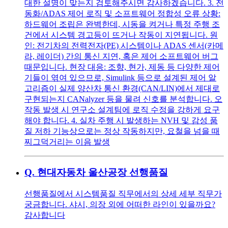
대한 설명이 맞는지 검토해주시면 감사하겠습니다. 3. 전
동화/ADAS 제어 로직 및 소프트웨어 정합성 오류 상황:
하드웨어 조립은 완벽한데, 시동을 켜거나 특정 주행 조
건에서 시스템 경고등이 뜨거나 작동이 지연됩니다. 원
인: 전기차의 전력전자(PE) 시스템이나 ADAS 센서(카메
라, 레이더) 간의 통신 지연, 혹은 제어 소프트웨어 버그
때문입니다. 현장 대응: 조향, 현가, 제동 등 다양한 제어
기들이 엮여 있으므로, Simulink 등으로 설계된 제어 알
고리즘이 실제 양산차 통신 환경(CAN/LIN)에서 제대로
구현되는지 CANalyzer 등을 물려 신호를 분석합니다. 오
작동 발생 시 연구소 설계팀에 로직 수정을 강하게 요구
해야 합니다. 4. 실차 주행 시 발생하는 NVH 및 감성 품
질 저하 기능상으로는 정상 작동하지만, 요철을 넘을 때
찌그덕거리는 이음 발생
Q.
현대자동차 울산공장 선행품질
선행품질에서 시스템품질 직무에서의 상세 세부 직무가
궁금합니다. 샤시, 의장 외에 어떠한 라인이 있을까요?
감사합니다