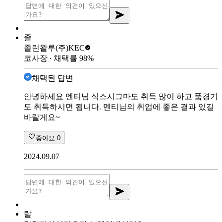
졸
졸린왈루
(주)KEC
코사장
∙ 채택률
98
%
채택된 답변
안녕하세요 멘티님 식스시그마도 취득 많이 하고 품경기
도 취득하시면 됩니다. 멘티님의 취업에 좋은 결과 있길
바랄게요~
좋아요
0
2024.09.07
랄