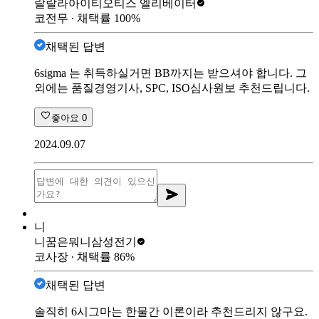
랄랄라아이티
오티스 엘리베이터
코전무
∙ 채택률
100
%
채택된 답변
6sigma 는 취득하실거면 BB까지는 받으셔야 합니다. 그
외에는 품질경영기사, SPC, ISO심사원보 추천드립니다.
좋아요
0
2024.09.07
니
니꿈은뭐니
삼성전기
코사장
∙ 채택률
86
%
채택된 답변
솔직히 6시그마는 한물간 이론이라 추천드리지 않구요.