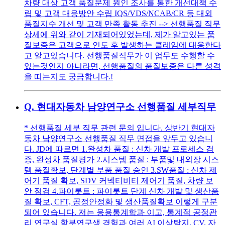
차량 대상 고객 품질문제 원인 조사를 통한 개선대책 수
립 및 고객 대응방안 수립 IQS/VDS/NCAB/CR 등 대외
품질지수 개선 및 고객 만족 활동 추진 --> 선행품질 직무
상세에 위와 같이 기재되어있었는데, 제가 알고있는 품
질보증은 고객으로 인도 후 발생하는 클레임에 대응한다
고 알고있습니다. 선행품질직무가 이 업무도 수행할 수
있는것인지 아니라면, 선행품질의 품질보증은 다른 성격
을 띠는지도 궁금합니다.!
Q.
현대자동차 남양연구소 선행품질 세부직무
* 선행품질 세부 직무 관련 문의 입니다. 상반기 현대자
동차 남양연구소 선행품질 직무 면접을 앞두고 있습니
다. JD에 따르면 1.완성차 품질 : 신차 개발 프로세스 검
증, 완성차 품질평가 2.시스템 품질 : 부품및 내외장 시스
템 품질확보, 단계별 부품 품질 승인 3.SW품질 : 신차 제
어기 품질 확보, SDV 커넥티비티 제어기 품질, 차량 보
안 점검 4.파이롯트 : 파이롯트 단계 신차 개발 및 생산품
질 확보, CFT, 공정안정화 및 생산품질확보 이렇게 구분
되어 있습니다. 저는 응용통계학과 이고, 통계적 공정관
리 연구실 학부연구생 경험과 여러 AI 이상탐지, CV, 자