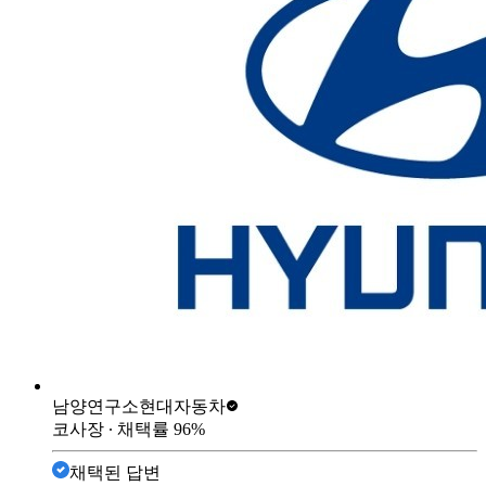
남양연구소
현대자동차
코사장
∙ 채택률
96
%
채택된 답변