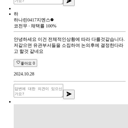
하
하나린0417
지멘스
코전무
∙ 채택률
100
%
안녕하세요 이건 전체적인상황에 따라 다를것같습니다.
저같으면 유관부서들을 소집하여 논의후에 결정한다라
고 할것 같네요
좋아요
0
2024.10.28