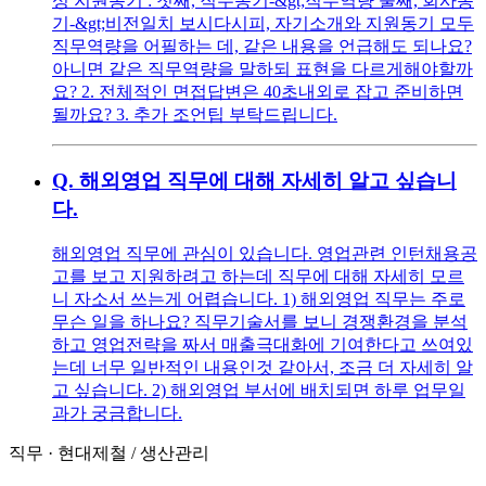
성 지원동기 : 첫째, 직무동기-&gt;직무역량 둘째, 회사동
기-&gt;비전일치 보시다시피, 자기소개와 지원동기 모두
직무역량을 어필하는 데, 같은 내용을 언급해도 되나요?
아니면 같은 직무역량을 말하되 표현을 다르게해야할까
요? 2. 전체적인 면접답변은 40초내외로 잡고 준비하면
될까요? 3. 추가 조언팁 부탁드립니다.
Q.
해외영업 직무에 대해 자세히 알고 싶습니
다.
해외영업 직무에 관심이 있습니다. 영업관련 인턴채용공
고를 보고 지원하려고 하는데 직무에 대해 자세히 모르
니 자소서 쓰는게 어렵습니다. 1) 해외영업 직무는 주로
무슨 일을 하나요? 직무기술서를 보니 경쟁환경을 분석
하고 영업전략을 짜서 매출극대화에 기여한다고 쓰여있
는데 너무 일반적인 내용인것 같아서, 조금 더 자세히 알
고 싶습니다. 2) 해외영업 부서에 배치되면 하루 업무일
과가 궁금합니다.
직무
·
현대제철
/
생산관리