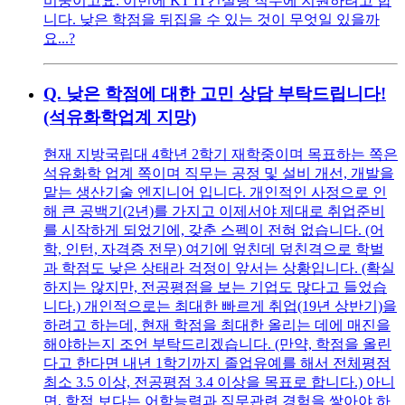
비중이고요. 이번에 KT IT컨설팅 직무에 지원하려고 합
니다. 낮은 학점을 뒤집을 수 있는 것이 무엇일 있을까
요...?
Q.
낮은 학점에 대한 고민 상담 부탁드립니다!
(석유화학업계 지망)
현재 지방국립대 4학년 2학기 재학중이며 목표하는 쪽은
석유화학 업계 쪽이며 직무는 공정 및 설비 개선, 개발을
맡는 생산기술 엔지니어 입니다. 개인적인 사정으로 인
해 큰 공백기(2년)를 가지고 이제서야 제대로 취업준비
를 시작하게 되었기에, 갖춘 스펙이 전혀 없습니다. (어
학, 인턴, 자격증 전무) 여기에 엎친데 덮친격으로 학벌
과 학점도 낮은 상태라 걱정이 앞서는 상황입니다. (확실
하지는 않지만, 전공평점을 보는 기업도 많다고 들었습
니다.) 개인적으로는 최대한 빠르게 취업(19년 상반기)을
하려고 하는데, 현재 학점을 최대한 올리는 데에 매진을
해야하는지 조언 부탁드리겠습니다. (만약, 학점을 올린
다고 한다면 내년 1학기까지 졸업유예를 해서 전체평점
최소 3.5 이상, 전공평점 3.4 이상을 목표로 합니다.) 아니
면, 학점 보다는 어학능력과 직무관련 경험을 쌓아야 하