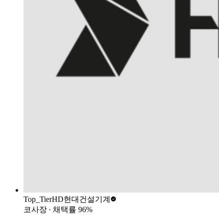
Top_Tier
HD현대건설기계
코사장
∙ 채택률
96
%