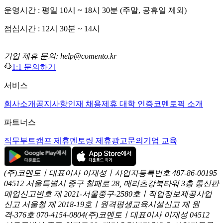
운영시간 : 평일 10시 ~ 18시 30분 (주말, 공휴일 제외)
점심시간 : 12시 30분 ~ 14시
기업 제휴 문의: help@comento.kr
1:1 문의하기
서비스
회사소개
공지사항
인재 채용
제휴 대학 인증
코멘토픽 소개
파트너스
직무부트캠프 제휴
멘토링 제휴
광고문의
기업 교육
(주)코멘토ㅣ대표이사 이재성ㅣ사업자등록번호 487-86-00195
04512 서울특별시 중구 칠패로 28, 메리츠강북타워 3층
통신판
매업신고번호 제 2021-서울중구-2580호ㅣ직업정보제공사업
신고
서울청 제 2018-19호ㅣ원격평생교육시설신고 제 원
격-376호
070-4154-0804
(주)코멘토ㅣ대표이사 이재성
04512