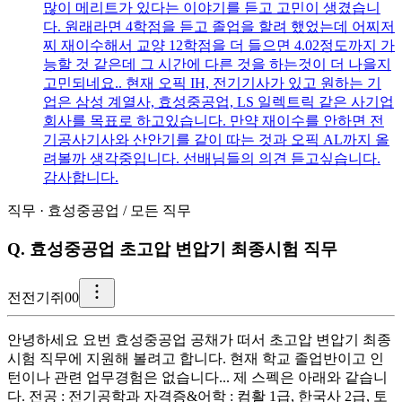
많이 메리트가 있다는 이야기를 듣고 고민이 생겼습니
다. 원래라면 4학점을 듣고 졸업을 할려 했었는데 어찌저
찌 재이수해서 교양 12학점을 더 들으면 4.02정도까지 가
능할 것 같은데 그 시간에 다른 것을 하는것이 더 나을지
고민되네요.. 현재 오픽 IH, 전기기사가 있고 원하는 기
업은 삼성 계열사, 효성중공업, LS 일렉트릭 같은 사기업
회사를 목표로 하고있습니다. 만약 재이수를 안하면 전
기공사기사와 산안기를 같이 따는 것과 오픽 AL까지 올
려볼까 생각중입니다. 선배님들의 의견 듣고싶습니다.
감사합니다.
직무
·
효성중공업
/
모든 직무
Q.
효성중공업 초고압 변압기 최종시험 직무
전
전기쥐00
안녕하세요 요번 효성중공업 공채가 떠서 초고압 변압기 최종
시험 직무에 지원해 볼려고 합니다. 현재 학교 졸업반이고 인
턴이나 관련 업무경험은 없습니다... 제 스펙은 아래와 같습니
다. 전공 : 전기공학과 자격증&어학 : 컴활 1급, 한국사 2급, 토