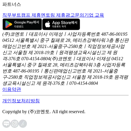
파트너스
직무부트캠프 제휴
멘토링 제휴
광고문의
기업 교육
(주)코멘토ㅣ대표이사 이재성ㅣ사업자등록번호 487-86-00195
04512 서울특별시 중구 칠패로 28, 메리츠강북타워 3층
통신판
매업신고번호 제 2021-서울중구-2580호ㅣ직업정보제공사업
신고
서울청 제 2018-19호ㅣ원격평생교육시설신고 제 원
격-376호
070-4154-0804
(주)코멘토ㅣ대표이사 이재성
04512
서울특별시 중구 칠패로 28, 메리츠강북타워 3층
사업자등록
번호 487-86-00195ㅣ통신판매업신고번호 제 2021-서울중
구-2580호
직업정보제공사업신고 서울청 제 2018-19호
원격평
생교육시설신고 제 원격-376호ㅣ070-4154-0804
이용약관
개인정보처리방침
Copyright by (주)코멘토. All right reserved.