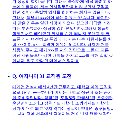
가 상당히 힘이 듭니다. 그래서 솔직하게 말을 하려고 하
는데 예를들어, 저는 인사직무만을 바라보면서 구직을
했던 것이라 특별히 입사를 희망하는 회사는 없습니다.
그래서, 특별히 xxx여야 하는 이유는 없습니다. 하지만,
저 같은 경우는 일단 제것이 되었다 싶으면 애착을 가진
다는 부존효과가 상당히 강한 편입니다. 그래서 봉급이
밀리면서도 폐업했던 회사를 쉽게 떠나지 못했고 제 핸
드폰 역시 여전히 2g 폰입니다. 저는 다른 지원자분들 처
럼 xxx여야 하는 특별한 이유는 없습니다. 하지만 저를
채용해 주시고 제가 xxx를 저의 집단으로 느낄 때 다른
어떤 사람들보다 강한 애착을 가지고 xxx를 위해 일할 것
입니다. 라고 한다면 마이너스 일까용
Q.
여자나이 31 교직원 도전
대기업 건설사에서 4년간 근무하고, 대학교 계약 교직원
으로 1년간 근무하다가 이제는 대학교 정규직 또는 공기
업 준비중입니다. 컴활2급, 토익825, 한국사2급, 한자2급,
운전면허,(그리고 정처리필기합격, 소방기사필기합격)
뭔가 제대로 되고 잇지 않다는 생각이 드네요..중구남방..
ㅠ 나이 땜에 서류에서 떨어지는 건 아닌지 괜한 생각만