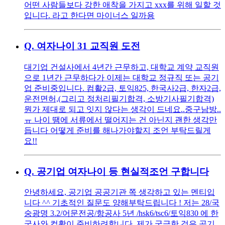
어떤 사람들보다 강한 애착을 가지고 xxx를 위해 일할 것
입니다. 라고 한다면 마이너스 일까용
Q.
여자나이 31 교직원 도전
대기업 건설사에서 4년간 근무하고, 대학교 계약 교직원
으로 1년간 근무하다가 이제는 대학교 정규직 또는 공기
업 준비중입니다. 컴활2급, 토익825, 한국사2급, 한자2급,
운전면허,(그리고 정처리필기합격, 소방기사필기합격)
뭔가 제대로 되고 잇지 않다는 생각이 드네요..중구남방..
ㅠ 나이 땜에 서류에서 떨어지는 건 아닌지 괜한 생각만
듭니다 어떻게 준비를 해나가야할지 조언 부탁드릴게
요!!
Q.
공기업 여자나이 등 현실적조언 구합니다
안녕하세요, 공기업 공공기관 쪽 생각하고 있는 멘티입
니다 ^^ 기초적인 질문도 양해부탁드립니다 ! 저는 28/국
숭광명 3.2/어문전공/항공사 5년 /hsk6/tsc6/토익830 에 한
국사와 컴활이 준비하려합니다. 제가 궁금한 것은 공기