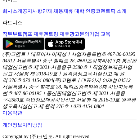
회사소개
공지사항
인재 채용
제휴 대학 인증
코멘토픽 소개
파트너스
직무부트캠프 제휴
멘토링 제휴
광고문의
기업 교육
(주)코멘토ㅣ대표이사 이재성ㅣ사업자등록번호 487-86-00195
04512 서울특별시 중구 칠패로 28, 메리츠강북타워 3층
통신판
매업신고번호 제 2021-서울중구-2580호ㅣ직업정보제공사업
신고
서울청 제 2018-19호ㅣ원격평생교육시설신고 제 원
격-376호
070-4154-0804
(주)코멘토ㅣ대표이사 이재성
04512
서울특별시 중구 칠패로 28, 메리츠강북타워 3층
사업자등록
번호 487-86-00195ㅣ통신판매업신고번호 제 2021-서울중
구-2580호
직업정보제공사업신고 서울청 제 2018-19호
원격평
생교육시설신고 제 원격-376호ㅣ070-4154-0804
이용약관
개인정보처리방침
Copyright by (주)코멘토. All right reserved.