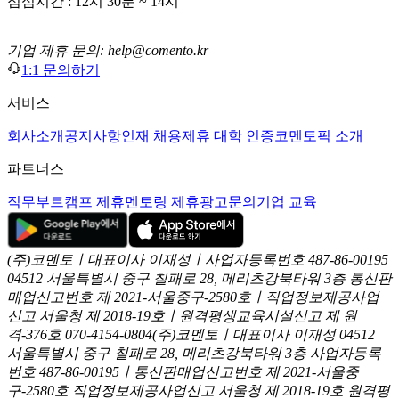
점심시간 : 12시 30분 ~ 14시
기업 제휴 문의: help@comento.kr
1:1 문의하기
서비스
회사소개
공지사항
인재 채용
제휴 대학 인증
코멘토픽 소개
파트너스
직무부트캠프 제휴
멘토링 제휴
광고문의
기업 교육
(주)코멘토ㅣ대표이사 이재성ㅣ사업자등록번호 487-86-00195
04512 서울특별시 중구 칠패로 28, 메리츠강북타워 3층
통신판
매업신고번호 제 2021-서울중구-2580호ㅣ직업정보제공사업
신고
서울청 제 2018-19호ㅣ원격평생교육시설신고 제 원
격-376호
070-4154-0804
(주)코멘토ㅣ대표이사 이재성
04512
서울특별시 중구 칠패로 28, 메리츠강북타워 3층
사업자등록
번호 487-86-00195ㅣ통신판매업신고번호 제 2021-서울중
구-2580호
직업정보제공사업신고 서울청 제 2018-19호
원격평