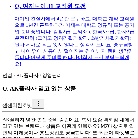
Q.
여자나이 31 교직원 도전
대기업 건설사에서 4년간 근무하고, 대학교 계약 교직원
으로 1년간 근무하다가 이제는 대학교 정규직 또는 공기
업 준비중입니다. 컴활2급, 토익825, 한국사2급, 한자2급,
운전면허,(그리고 정처리필기합격, 소방기사필기합격)
뭔가 제대로 되고 잇지 않다는 생각이 드네요..중구남방..
ㅠ 나이 땜에 서류에서 떨어지는 건 아닌지 괜한 생각만
듭니다 어떻게 준비를 해나가야할지 조언 부탁드릴게
요!!
면접
·
AK플라자
/
영업관리
Q.
AK플라자 밀고 있는 상품
센
센치한호빗
AK플라자 영관 면접 준비 중인데요. 혹시 요즘 백화점 내에서
밀고 있는 브랜드나 상품은 어떤게 있을까요? MZ대상으로 일
련의 마케팅이나 홍보방법도 궁금합니다! 또 최근에 타켓별로