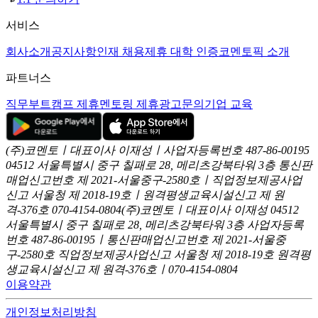
서비스
회사소개
공지사항
인재 채용
제휴 대학 인증
코멘토픽 소개
파트너스
직무부트캠프 제휴
멘토링 제휴
광고문의
기업 교육
(주)코멘토ㅣ대표이사 이재성ㅣ사업자등록번호 487-86-00195
04512 서울특별시 중구 칠패로 28, 메리츠강북타워 3층
통신판
매업신고번호 제 2021-서울중구-2580호ㅣ직업정보제공사업
신고
서울청 제 2018-19호ㅣ원격평생교육시설신고 제 원
격-376호
070-4154-0804
(주)코멘토ㅣ대표이사 이재성
04512
서울특별시 중구 칠패로 28, 메리츠강북타워 3층
사업자등록
번호 487-86-00195ㅣ통신판매업신고번호 제 2021-서울중
구-2580호
직업정보제공사업신고 서울청 제 2018-19호
원격평
생교육시설신고 제 원격-376호ㅣ070-4154-0804
이용약관
개인정보처리방침