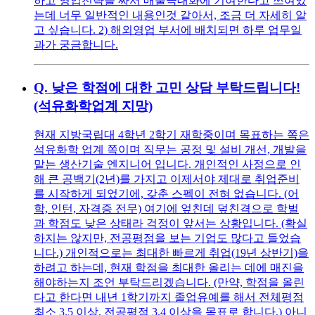
하고 영업전략을 짜서 매출극대화에 기여한다고 쓰여있
는데 너무 일반적인 내용인것 같아서, 조금 더 자세히 알
고 싶습니다. 2) 해외영업 부서에 배치되면 하루 업무일
과가 궁금합니다.
Q.
낮은 학점에 대한 고민 상담 부탁드립니다!
(석유화학업계 지망)
현재 지방국립대 4학년 2학기 재학중이며 목표하는 쪽은
석유화학 업계 쪽이며 직무는 공정 및 설비 개선, 개발을
맡는 생산기술 엔지니어 입니다. 개인적인 사정으로 인
해 큰 공백기(2년)를 가지고 이제서야 제대로 취업준비
를 시작하게 되었기에, 갖춘 스펙이 전혀 없습니다. (어
학, 인턴, 자격증 전무) 여기에 엎친데 덮친격으로 학벌
과 학점도 낮은 상태라 걱정이 앞서는 상황입니다. (확실
하지는 않지만, 전공평점을 보는 기업도 많다고 들었습
니다.) 개인적으로는 최대한 빠르게 취업(19년 상반기)을
하려고 하는데, 현재 학점을 최대한 올리는 데에 매진을
해야하는지 조언 부탁드리겠습니다. (만약, 학점을 올린
다고 한다면 내년 1학기까지 졸업유예를 해서 전체평점
최소 3.5 이상, 전공평점 3.4 이상을 목표로 합니다.) 아니