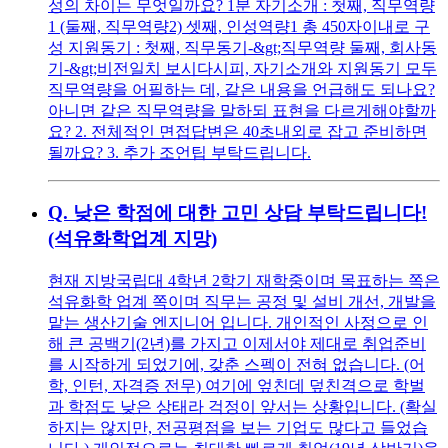
성의 차이는 무엇일까요? 1분 자기소개 : 첫째, 직무역량
1 (둘째, 직무역량2) 셋째, 인성역량1 총 450자이내로 구
성 지원동기 : 첫째, 직무동기-&gt;직무역량 둘째, 회사동
기-&gt;비전일치 보시다시피, 자기소개와 지원동기 모두
직무역량을 어필하는 데, 같은 내용을 언급해도 되나요?
아니면 같은 직무역량을 말하되 표현을 다르게해야할까
요? 2. 전체적인 면접답변은 40초내외로 잡고 준비하면
될까요? 3. 추가 조언팁 부탁드립니다.
Q.
낮은 학점에 대한 고민 상담 부탁드립니다!
(석유화학업계 지망)
현재 지방국립대 4학년 2학기 재학중이며 목표하는 쪽은
석유화학 업계 쪽이며 직무는 공정 및 설비 개선, 개발을
맡는 생산기술 엔지니어 입니다. 개인적인 사정으로 인
해 큰 공백기(2년)를 가지고 이제서야 제대로 취업준비
를 시작하게 되었기에, 갖춘 스펙이 전혀 없습니다. (어
학, 인턴, 자격증 전무) 여기에 엎친데 덮친격으로 학벌
과 학점도 낮은 상태라 걱정이 앞서는 상황입니다. (확실
하지는 않지만, 전공평점을 보는 기업도 많다고 들었습