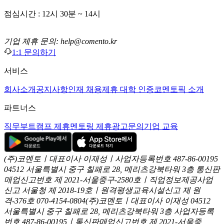
점심시간 : 12시 30분 ~ 14시
기업 제휴 문의: help@comento.kr
1:1 문의하기
서비스
회사소개
공지사항
인재 채용
제휴 대학 인증
코멘토픽 소개
파트너스
직무부트캠프 제휴
멘토링 제휴
광고문의
기업 교육
(주)코멘토ㅣ대표이사 이재성ㅣ사업자등록번호 487-86-00195
04512 서울특별시 중구 칠패로 28, 메리츠강북타워 3층
통신판
매업신고번호 제 2021-서울중구-2580호ㅣ직업정보제공사업
신고
서울청 제 2018-19호ㅣ원격평생교육시설신고 제 원
격-376호
070-4154-0804
(주)코멘토ㅣ대표이사 이재성
04512
서울특별시 중구 칠패로 28, 메리츠강북타워 3층
사업자등록
번호 487-86-00195ㅣ통신판매업신고번호 제 2021-서울중