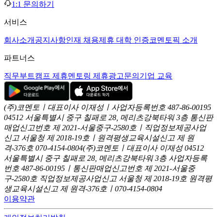
1:1 문의하기
서비스
회사소개
공지사항
인재 채용
제휴 대학 인증
코멘토픽 소개
파트너스
직무부트캠프 제휴
멘토링 제휴
광고문의
기업 교육
(주)코멘토ㅣ대표이사 이재성ㅣ사업자등록번호 487-86-00195
04512 서울특별시 중구 칠패로 28, 메리츠강북타워 3층
통신판
매업신고번호 제 2021-서울중구-2580호ㅣ직업정보제공사업
신고
서울청 제 2018-19호ㅣ원격평생교육시설신고 제 원
격-376호
070-4154-0804
(주)코멘토ㅣ대표이사 이재성
04512
서울특별시 중구 칠패로 28, 메리츠강북타워 3층
사업자등록
번호 487-86-00195ㅣ통신판매업신고번호 제 2021-서울중
구-2580호
직업정보제공사업신고 서울청 제 2018-19호
원격평
생교육시설신고 제 원격-376호ㅣ070-4154-0804
이용약관