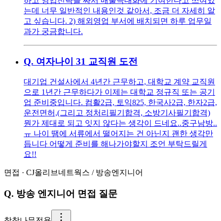
하고 영업전략을 짜서 매출극대화에 기여한다고 쓰여있
는데 너무 일반적인 내용인것 같아서, 조금 더 자세히 알
고 싶습니다. 2) 해외영업 부서에 배치되면 하루 업무일
과가 궁금합니다.
Q.
여자나이 31 교직원 도전
대기업 건설사에서 4년간 근무하고, 대학교 계약 교직원
으로 1년간 근무하다가 이제는 대학교 정규직 또는 공기
업 준비중입니다. 컴활2급, 토익825, 한국사2급, 한자2급,
운전면허,(그리고 정처리필기합격, 소방기사필기합격)
뭔가 제대로 되고 잇지 않다는 생각이 드네요..중구남방..
ㅠ 나이 땜에 서류에서 떨어지는 건 아닌지 괜한 생각만
듭니다 어떻게 준비를 해나가야할지 조언 부탁드릴게
요!!
면접
·
CJ올리브네트웍스
/
방송엔지니어
Q.
방송 엔지니어 면접 질문
참
참나무전용